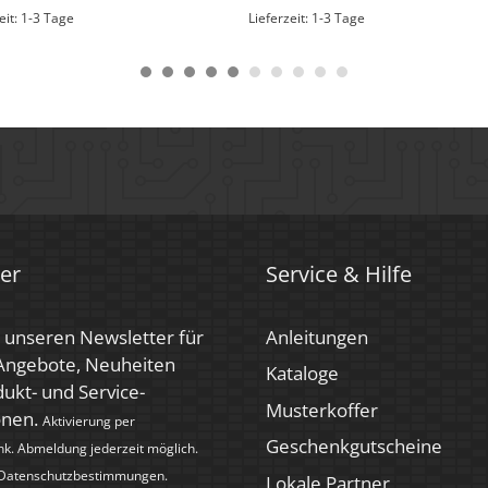
eit:
1-3 Tage
Lieferzeit:
1-3 Tage
er
Service & Hilfe
 unseren Newsletter für
Anleitungen
 Angebote, Neuheiten
Kataloge
ukt- und Service-
Musterkoffer
onen.
Aktivierung per
Geschenkgutscheine
nk. Abmeldung jederzeit möglich.
Datenschutzbestimmungen
.
Lokale Partner