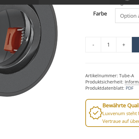
Lieferzeit:
1-3 Tage
Farbe
-
+
Forma Aufbaurahmen 
Artikelnummer:
Tube-A
Produktsicherheit:
Inform
Produktdatenblatt:
PDF
Bewährte Quali
Luxvenum steht f
Vertraue auf übe