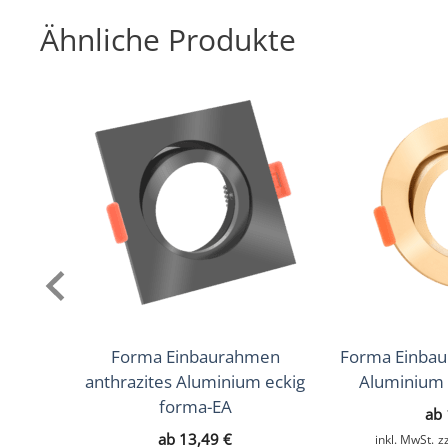
Farbe
Anthrazit, Bronze – gebürstet, 
Ähnliche Produkte
Tube-Farbe
Anthrazit
Marke / Hersteller
Luxvenum
Herstellergarantie
6 Jahre
Forma Einbaurahmen
Forma Einba
anthrazites Aluminium eckig
Aluminium
forma-EA
ab
ab
13,49
€
inkl. MwSt.
z