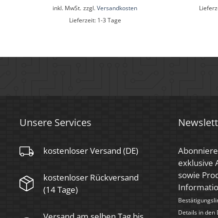
inkl. MwSt.
zzgl.
Versandkosten
Lieferz
Lieferzeit:
1-3 Tage
Unsere Services
Newslett
kostenloser Versand (DE)
Abonniere
exklusive
sowie Prod
kostenloser Rückversand
Informati
(14 Tage)
Bestätigungsli
Details in den
Versand am selben Tag bis