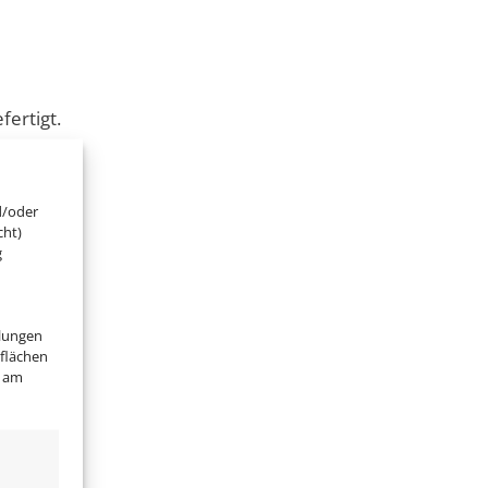
ertigt.
d/oder
cht)
g
llungen
tflächen
" am