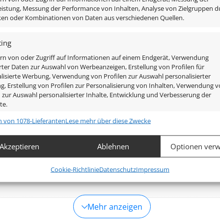
ett-Sets und spare bares Geld!
istung, Messung der Performance von Inhalten, Analyse von Zielgruppen d
iken oder Kombinationen von Daten aus verschiedenen Quellen.
ing
rn von oder Zugriff auf Informationen auf einem Endgerät, Verwendung
rter Daten zur Auswahl von Werbeanzeigen, Erstellung von Profilen für
lisierte Werbung, Verwendung von Profilen zur Auswahl personalisierter
, Erstellung von Profilen zur Personalisierung von Inhalten, Verwendung 
n zur Auswahl personalisierter Inhalte, Entwicklung und Verbesserung der
te.
n von 1078-Lieferanten
Lese mehr über diese Zwecke
chaften
Imm
hung und Kombination von Daten aus unterschiedlichen Quellen,
Akzeptieren
Ablehnen
Optionen verw
fung verschiedener Endgeräte, Identifikation von Endgeräten
automatisch übermittelter Informationen.
Cookie-Richtlinie
Datenschutz
Impressum
leistung der Sicherheit, Verhinderung und Aufdeckung von
 und Fehlerbehebung, Bereitstellung und Anzeige von
Imm
Mehr anzeigen
g und Inhalten.