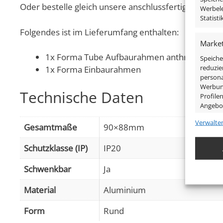
Oder bestelle gleich unsere anschlussfertigen Kompl
Werbele
Statist
Folgendes ist im Lieferumfang enthalten:
Market
1x Forma Tube Aufbaurahmen anthrazit matt
Speiche
reduzie
1x Forma Einbaurahmen
persona
Werbung
Technische Daten
Profile
Angebo
Verwalte
Gesamtmaße
90×88mm
Eigens
Abgleic
Schutzklasse (IP)
IP20
Verknüp
anhand 
Schwenkbar
Ja
Material
Aluminium
Gewähr
Betrug
Form
Rund
Werbun