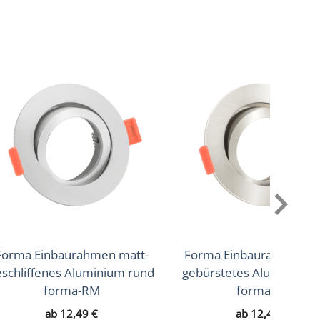
 gebürstet, Silber – matt, Weiß
Forma Einbaurahmen matt-
Forma Einbaurahmen Ei
eschliffenes Aluminium rund
gebürstetes Aluminium 
forma-RM
forma-RE
ab
12,49
€
ab
12,49
€