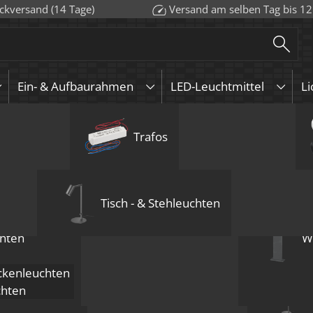
ckversand (14 Tage)
Versand am selben Tag bis 12
Ein- & Aufbaurahmen
LED-Leuchtmittel
Li
euchten
urahmen
Aufbauleuchten
GU10
Aufbauleuchten
Wandleuchten
Trafos
Pendelleuchten
KNX
GU5.3 / 
Deckenle
LED-Leuc
Bod
Mehrflammige D
Forma Aufbaur
Einbau-Deckenl
A
Tisch - & Stehleuchten
ab
31,99
€
inkl. MwSt.
hten
W
Anzahl
ab 1
ab 
Preis
36,49
€
34,
kenleuchten
chten
endelleuchten
6 Jahre Garantie