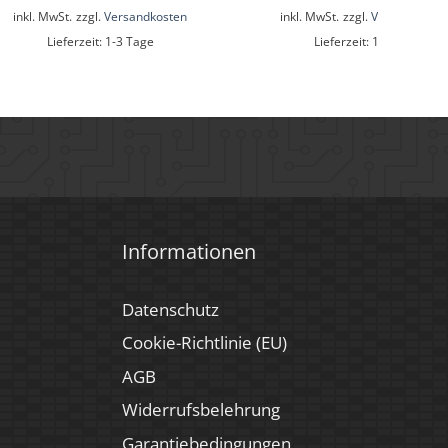
inkl. MwSt.
zzgl.
Versandkosten
inkl. MwSt.
zzgl.
Versandkoste
Lieferzeit:
1-3 Tage
Lieferzeit:
1-3 Tage
Informationen
Datenschutz
Cookie-Richtlinie (EU)
AGB
Widerrufsbelehrung
Garantiebedingungen