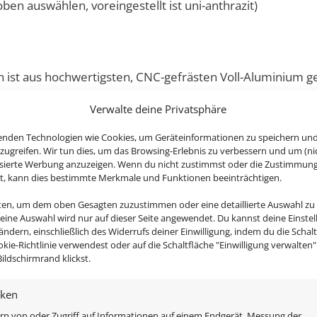
oben auswählen, voreingestellt ist uni-anthrazit)
ist aus hochwertigsten, CNC-gefrästen Voll-Aluminium gef
Verwalte deine Privatsphäre
enden Technologien wie Cookies, um Geräteinformationen zu speichern un
de auch noch in einer anderen Farbe haben?
zugreifen. Wir tun dies, um das Browsing-Erlebnis zu verbessern und um (ni
isierte Werbung anzuzeigen. Wenn du nicht zustimmst oder die Zustimmun
st, kann dies bestimmte Merkmale und Funktionen beeinträchtigen.
nten, um dem oben Gesagten zuzustimmen oder eine detaillierte Auswahl zu
Deine Auswahl wird nur auf dieser Seite angewendet. Du kannst deine Einste
 ändern, einschließlich des Widerrufs deiner Einwilligung, indem du die Schal
okie-Richtlinie verwendest oder auf die Schaltfläche "Einwilligung verwalten
ildschirmrand klickst.
iken
rn von oder Zugriff auf Informationen auf einem Endgerät, Messung der