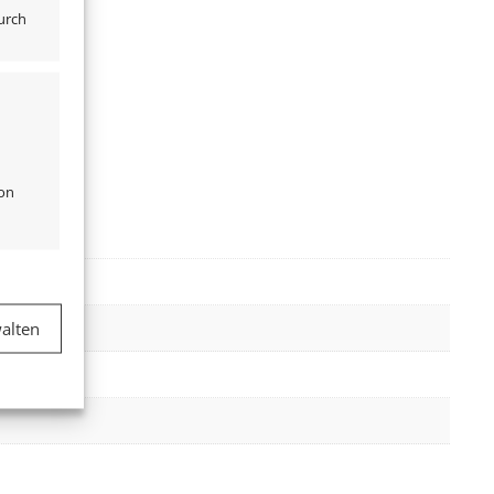
urch
von
er aktiv
alten
er aktiv