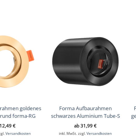
Chrom – poliert, Eisen – gebürstet, Gold, Schwarz, Silber –
urahmen goldenes
Forma Aufbaurahmen
 rund forma-RG
schwarzes Aluminium Tube-S
g
12,49
€
ab
31,99
€
zgl.
Versandkosten
inkl. MwSt.
zzgl.
Versandkosten