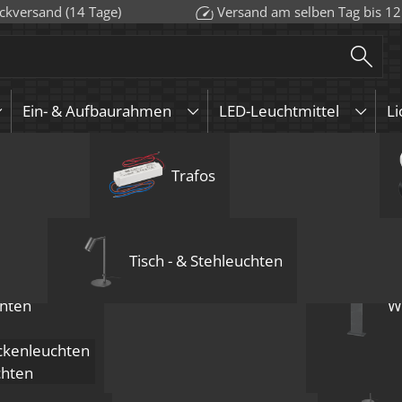
ckversand (14 Tage)
Versand am selben Tag bis 12
Ein- & Aufbaurahmen
LED-Leuchtmittel
Li
euchten
urahmen
Aufbauleuchten
GU10
Aufbauleuchten
Wandleuchten
Trafos
Pendelleuchten
KNX
GU5.3 / 
Deckenle
LED-Leuc
Bod
Mehrflammige D
IP44 Forma Ba
Einbau-Deckenl
Aluminium bico
Tisch - & Stehleuchten
ab
37,49
€
inkl. MwSt.
z
hten
W
Anzahl
ab 1
ab 
Preis
42,49
€
40,
kenleuchten
chten
endelleuchten
6 Jahre Garantie