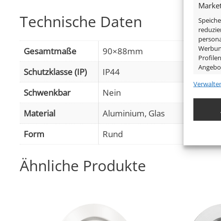
Market
Technische Daten
Speiche
reduzie
persona
Werbung
Gesamtmaße
90×88mm
Profile
Angebo
Schutzklasse (IP)
IP44
Verwalte
Schwenkbar
Nein
Eigens
Abgleic
Material
Aluminium, Glas
Verknüp
anhand 
Form
Rund
Gewähr
Farbe
Anthrazit, Chrom – poliert, Eis
Ähnliche Produkte
Betrug
Werbun
Tube-Farbe
Schwarz
Marke / Hersteller
Luxvenum
Herstellergarantie
6 Jahre