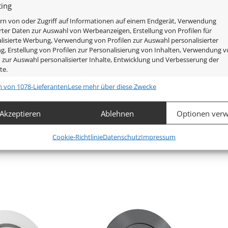
ing
rn von oder Zugriff auf Informationen auf einem Endgerät, Verwendung
rter Daten zur Auswahl von Werbeanzeigen, Erstellung von Profilen für
lisierte Werbung, Verwendung von Profilen zur Auswahl personalisierter
, Erstellung von Profilen zur Personalisierung von Inhalten, Verwendung 
n zur Auswahl personalisierter Inhalte, Entwicklung und Verbesserung der
te.
n von 1078-Lieferanten
Lese mehr über diese Zwecke
chaften
Imm
hung und Kombination von Daten aus unterschiedlichen Quellen,
Akzeptieren
Ablehnen
Optionen verw
fung verschiedener Endgeräte, Identifikation von Endgeräten
automatisch übermittelter Informationen.
Mehr anzeigen
Cookie-Richtlinie
Datenschutz
Impressum
leistung der Sicherheit, Verhinderung und Aufdeckung von
en – gebürstet, Schwarz, Silber – gebürstet, Silber – matt, 
 und Fehlerbehebung, Bereitstellung und Anzeige von
Imm
g und Inhalten.