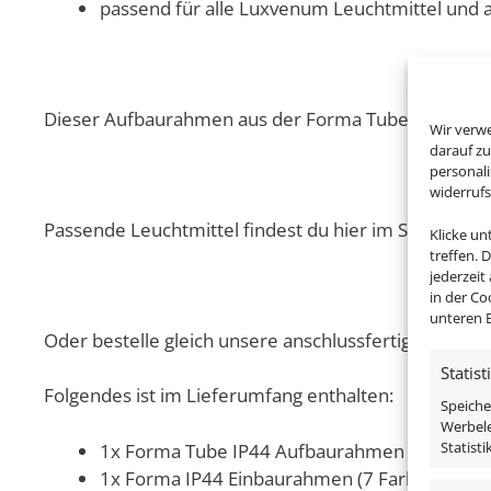
passend für alle Luxvenum Leuchtmittel und 
Dieser Aufbaurahmen aus der Forma Tube Aqua Kollek
Wir verw
darauf zu
personal
widerruf
Passende Leuchtmittel findest du hier im Shop!
Klicke u
treffen. 
jederzeit
in der Co
unteren B
Oder bestelle gleich unsere anschlussfertigen Kompl
Statist
Folgendes ist im Lieferumfang enthalten:
Speiche
Werbele
Statist
1x Forma Tube IP44 Aufbaurahmen schwarz 
1x Forma IP44 Einbaurahmen (7 Farben zur A