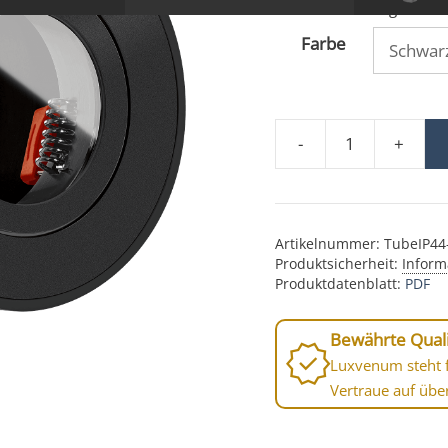
Lieferzeit:
1-3 Tage
Farbe
-
+
IP44 Forma Bad Aufba
Artikelnummer:
TubeIP44
Produktsicherheit:
Inform
Produktdatenblatt:
PDF
Bewährte Quali
Luxvenum steht f
Vertraue auf übe