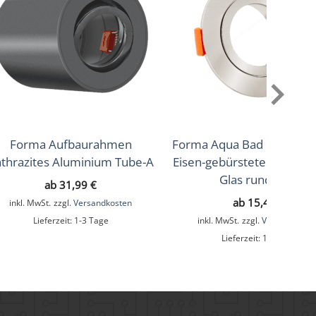
Forma Aufbaurahmen
Forma Aqua Bad Einbaur
thrazites Aluminium Tube-A
Eisen-gebürstetes Alumin
Glas rund IP44
ab
31,99
€
ab
15,49
€
inkl. MwSt.
zzgl.
Versandkosten
Lieferzeit:
1-3 Tage
inkl. MwSt.
zzgl.
Versandkoste
Lieferzeit:
1-3 Tage