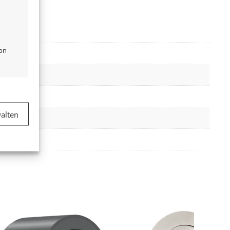
von
er aktiv
alten
Weiß
er aktiv