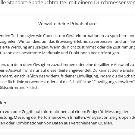
alle Standart-Spotleuchtmittel mit einem Durchmesser v
Verwalte deine Privatsphäre
tion ist aus hochwertigsten, CNC-gefrästen Voll-Alumini
enden Technologien wie Cookies, um Geräteinformationen zu speichern un
zugreifen. Wir tun dies, um das Browsing-Erlebnis zu verbessern und um (ni
isierte Werbung anzuzeigen. Wenn du nicht zustimmst oder die Zustimmun
st, kann dies bestimmte Merkmale und Funktionen beeinträchtigen.
nten, um dem oben Gesagten zuzustimmen oder eine detaillierte Auswahl zu
Deine Auswahl wird nur auf dieser Seite angewendet. Du kannst deine Einste
 ändern, einschließlich des Widerrufs deiner Einwilligung, indem du die Schal
okie-Richtlinie verwendest oder auf die Schaltfläche "Einwilligung verwalten
ildschirmrand klickst.
ett-Sets und spare bares Geld!
iken
rn von oder Zugriff auf Informationen auf einem Endgerät, Messung der
istung, Messung der Performance von Inhalten, Analyse von Zielgruppen d
iken oder Kombinationen von Daten aus verschiedenen Quellen.
matt
uswahl)