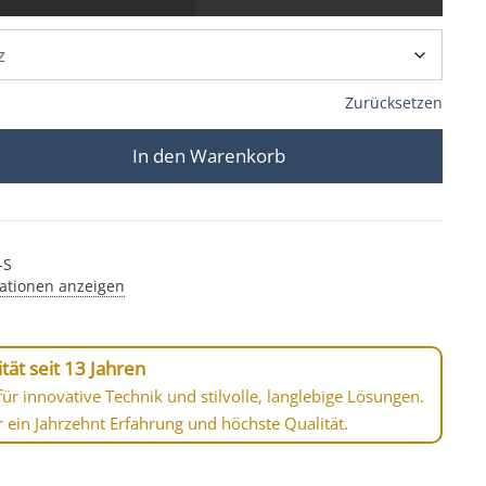
Zurücksetzen
In den Warenkorb
urahmen schwarzes Aluminium bicolor TubeIP44-S Meng
-S
ationen anzeigen
tät seit 13 Jahren
ür innovative Technik und stilvolle, langlebige Lösungen.
r ein Jahrzehnt Erfahrung und höchste Qualität.