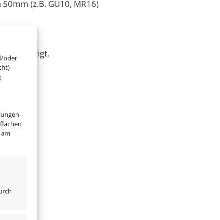
on 50mm (z.B. GU10, MR16)
um gefertigt.
d/oder
cht)
g
llungen
tflächen
" am
urch