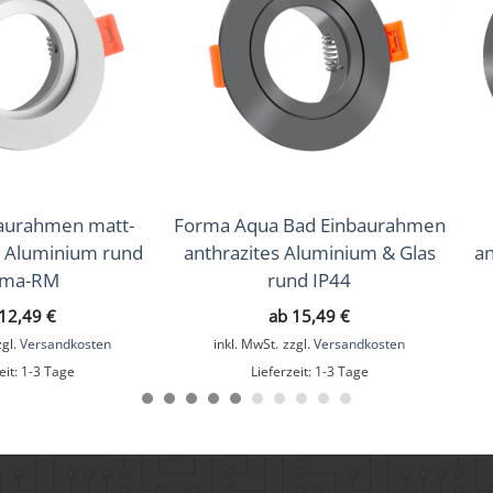
aurahmen matt-
Forma Aqua Bad Einbaurahmen
s Aluminium rund
anthrazites Aluminium & Glas
an
rma-RM
rund IP44
12,49
€
ab
15,49
€
zgl.
Versandkosten
inkl. MwSt.
zzgl.
Versandkosten
eit:
1-3 Tage
Lieferzeit:
1-3 Tage