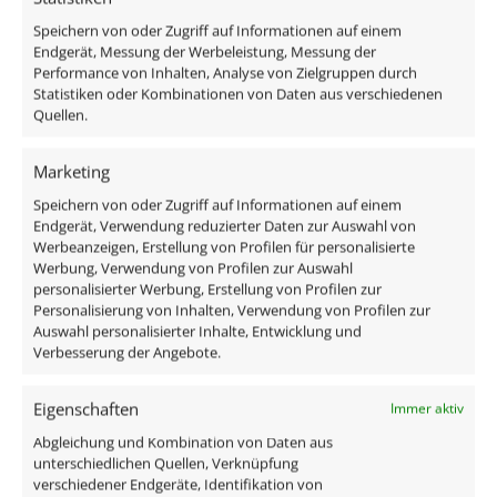
Gesamtmaße
Speichern von oder Zugriff auf Informationen auf einem
82×82×25mm
Endgerät, Messung der Werbeleistung, Messung der
Performance von Inhalten, Analyse von Zielgruppen durch
Lochausschnitt Ø
Statistiken oder Kombinationen von Daten aus verschiedenen
Quellen.
68–78mm
Marketing
Schutzklasse (IP)
Speichern von oder Zugriff auf Informationen auf einem
IP20
Endgerät, Verwendung reduzierter Daten zur Auswahl von
Werbeanzeigen, Erstellung von Profilen für personalisierte
Schwenkbar
Werbung, Verwendung von Profilen zur Auswahl
personalisierter Werbung, Erstellung von Profilen zur
Ja
Personalisierung von Inhalten, Verwendung von Profilen zur
Auswahl personalisierter Inhalte, Entwicklung und
Material
Verbesserung der Angebote.
Aluminium
Mehr anzeigen
Eigenschaften
Immer aktiv
Form
Abgleichung und Kombination von Daten aus
Ähnliche Produkte
unterschiedlichen Quellen, Verknüpfung
Rund
verschiedener Endgeräte, Identifikation von