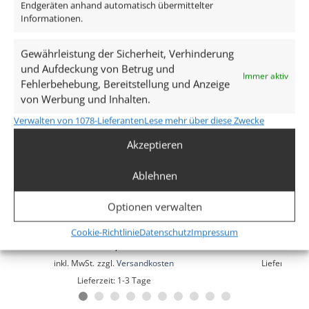
Endgeräten anhand automatisch übermittelter
Farbe
Informationen.
Silber – gebürstet
Gewährleistung der Sicherheit, Verhinderung
Marke / Hersteller
und Aufdeckung von Betrug und
Immer aktiv
Fehlerbehebung, Bereitstellung und Anzeige
Luxvenum
von Werbung und Inhalten.
Herstellergarantie
Verwalten von 1078-Lieferanten
Lese mehr über diese Zwecke
6 Jahre
Akzeptieren
Ablehnen
Forma Einbaurahmen matt-
Forma Aufb
weißes Aluminium eckig forma-
anthrazites Alu
Optionen verwalten
EW
ab
31,
Cookie-Richtlinie
Datenschutz
Impressum
ab
13,49
€
inkl. MwSt.
zzgl.
V
inkl. MwSt.
zzgl.
Versandkosten
Lieferzeit:
1
Lieferzeit:
1-3 Tage