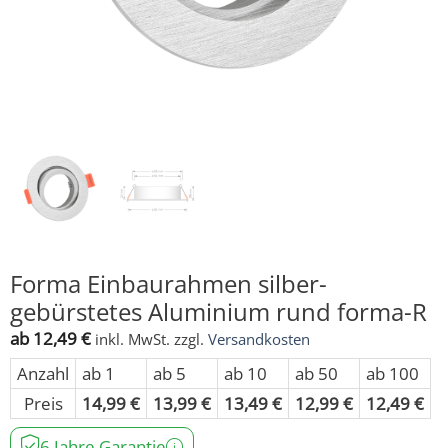
Forma Einbaurahmen silber-
gebürstetes Aluminium rund forma-R
ab
12,49
€
inkl. MwSt.
zzgl.
Versandkosten
Anzahl
ab 1
ab 5
ab 10
ab 50
ab 100
Preis
14,99
€
13,99
€
13,49
€
12,99
€
12,49
€
6 Jahre Garantie