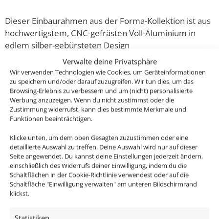
Dieser Einbaurahmen aus der Forma-Kollektion ist aus
hochwertigstem, CNC-gefrästen Voll-Aluminium in
edlem silber-gebürsteten Design
Verwalte deine Privatsphäre
Passende Leuchtmittel findest du hier im Shop!
Wir verwenden Technologien wie Cookies, um Geräteinformationen
zu speichern und/oder darauf zuzugreifen. Wir tun dies, um das
Browsing-Erlebnis zu verbessern und um (nicht) personalisierte
Oder bestelle gleich unsere anschlussfertigen
Werbung anzuzeigen. Wenn du nicht zustimmst oder die
Komplett-Sets und spare bares Geld!
Zustimmung widerrufst, kann dies bestimmte Merkmale und
Funktionen beeinträchtigen.
Folgendes ist im Lieferumfang enthalten:
Klicke unten, um dem oben Gesagten zuzustimmen oder eine
detaillierte Auswahl zu treffen. Deine Auswahl wird nur auf dieser
1x Forma Aluminium Einbaurahmen silber-
Seite angewendet. Du kannst deine Einstellungen jederzeit ändern,
einschließlich des Widerrufs deiner Einwilligung, indem du die
gebürstet
Schaltflächen in der Cookie-Richtlinie verwendest oder auf die
Schaltfläche "Einwilligung verwalten" am unteren Bildschirmrand
Technische Daten
klickst.
Statistiken