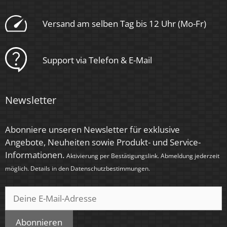
Form
Versand am selben Tag bis 12 Uhr (Mo-Fr)
Rund
Schaltzyklen
Support via Telefon & E-Mail
> 15.000
Anlaufzeit
Newsletter
< 1,00 Sek.
Abonniere unseren Newsletter für exklusive
Zündzeit
Angebote, Neuheiten sowie Produkt- und Service-
< 0,5 Sek.
Informationen.
Aktivierung per Bestätigungslink. Abmeldung jederzeit
möglich. Details in den
Datenschutzbestimmungen
.
Farbe
Anthrazit & klare Kristalle, Anthrazit & schwarze
Kristalle, Schwarz & klare Kristalle, Schwarz &
schwarze Kristalle, Weiß & klare Kristalle, Weiß &
Abonnieren
schwarze Kristalle