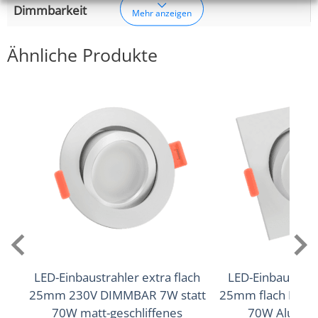
Dimmbarkeit
Mehr anzeigen
Ja
Ähnliche Produkte
Abstrahlwinkel
120° Milchglas
Lichtstrom (Lumen)
400lm
,
420lm
(2700K (Warmweiß))
(3000K
,
450lm
(Warmweiß))
(4000K (Neutralweiß))
Lichtfarbtemperatur (K)
2700K (Warmweiß), 3000K (Warmweiß), 4000K
(Neutralweiß)
LED-Einbaustrahler extra flach
LED-Einbaustrah
25mm 230V DIMMBAR 7W statt
25mm flach DIMM
Farbwiedergabe (CRI / Ra)
70W matt-geschliffenes
70W Alumin