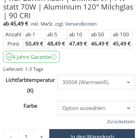
statt 70W | Aluminium 120° Milchglas
| 90 CRI
ab
45,49
€
inkl. MwSt.
zzgl.
Versandkosten
Anzahl
ab 1
ab 5
ab 10
ab 50
ab 100
Preis
50,49
€
48,49
€
47,49
€
46,49
€
45,49
€
4 Jahre Garantie
Lieferzeit:
1-3 Tage
Lichtfarbtemperatur
(K)
Farbe
Zurücksetzen
-
+
In den Warenkorb