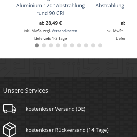
90
Aluminium 120° Abstrahlung
Abstrahlung edel
rund 90 CRI
CRI
Schutzklasse (IP)
ab
28,49
€
ab
29,
IP20
inkl. MwSt.
zzgl.
Versandkosten
inkl. MwSt.
zzgl.
V
Mittlere Lebensdauer
Lieferzeit:
1-3 Tage
Lieferzeit:
1
35.000 Std.
Schwenkbar
Ja
Material
Unsere Services
Aluminium
Sockel
kostenloser Versand (DE)
kostenloser Rückversand (14 Tage)
Ultraflach