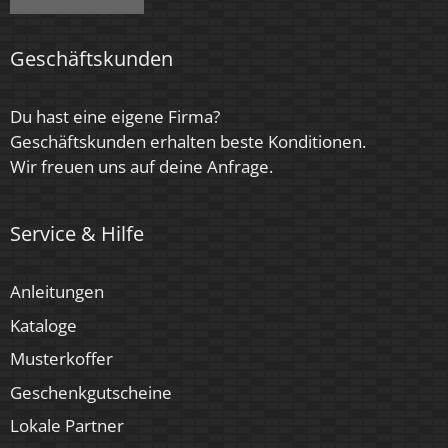
Farbkonsistenz
Geschäftskunden
< 6 SDCM
Energieeffizienzklasse
Du hast eine eigene Firma?
Geschäftskunden erhalten beste Konditionen.
G
Wir freuen uns auf deine Anfrage.
Herstellergarantie
4 Jahre
Service & Hilfe
Marke / Hersteller
Anleitungen
Luxvenum
Kataloge
Für Möbeleinbau geeignet
Musterkoffer
Ja
Geschenkgutscheine
Lokale Partner