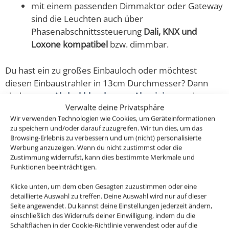
mit einem passenden Dimmaktor oder Gateway
sind die Leuchten auch über
Phasenabschnittssteuerung
Dali, KNX und
Loxone kompatibel
bzw. dimmbar.
Du hast ein zu großes Einbauloch oder möchtest
diesen Einbaustrahler in 13cm Durchmesser? Dann
sind unsere
Abdeckblenden aus Aluminium
und
Verwalte deine Privatsphäre
unsere
Abdeckblenden aus Glas
etwas für dich.
Wir verwenden Technologien wie Cookies, um Geräteinformationen
zu speichern und/oder darauf zuzugreifen. Wir tun dies, um das
Diese dimmbaren LED-Einbaustrahler aus Aluminium
Browsing-Erlebnis zu verbessern und um (nicht) personalisierte
sind nicht nur zeitlos schön und modern, sondern
Werbung anzuzeigen. Wenn du nicht zustimmst oder die
Zustimmung widerrufst, kann dies bestimmte Merkmale und
erzeugen auch ein helles und sehr angenehmes Licht
Funktionen beeinträchtigen.
deine Wohnräume und das mit 80-90% weniger
Energieverbrauch im Gegensatz zu den alten
Klicke unten, um dem oben Gesagten zuzustimmen oder eine
detaillierte Auswahl zu treffen. Deine Auswahl wird nur auf dieser
Halogenlampen.
Seite angewendet. Du kannst deine Einstellungen jederzeit ändern,
einschließlich des Widerrufs deiner Einwilligung, indem du die
Schaltflächen in der Cookie-Richtlinie verwendest oder auf die