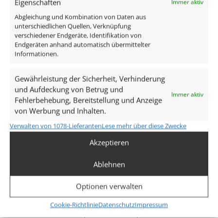
Eigenschaften
Immer aktiv
Technische Daten
Abgleichung und Kombination von Daten aus
unterschiedlichen Quellen, Verknüpfung
verschiedener Endgeräte, Identifikation von
Gesamtmaße
Endgeräten anhand automatisch übermittelter
Informationen.
82×82×25mm
Lochausschnitt Ø
Gewährleistung der Sicherheit, Verhinderung
und Aufdeckung von Betrug und
68–78mm
Immer aktiv
Fehlerbehebung, Bereitstellung und Anzeige
von Werbung und Inhalten.
Spannung (V)
Verwalten von 1078-Lieferanten
Lese mehr über diese Zwecke
AC 230V
Akzeptieren
Leistung (W)
Ablehnen
7W
Optionen verwalten
Glühbirnenersatz
70W
Cookie-Richtlinie
Datenschutz
Impressum