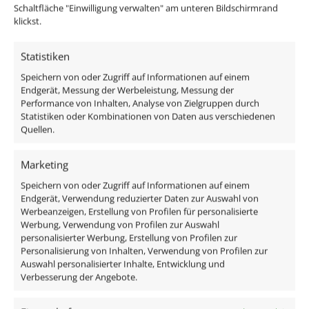
Schaltfläche "Einwilligung verwalten" am unteren Bildschirmrand
klickst.
Passendes Zubehör:
Statistiken
DALI Dimmaktor
Speichern von oder Zugriff auf Informationen auf einem
Funkdimmer
Endgerät, Messung der Werbeleistung, Messung der
Zigbee / Philips Hue
Performance von Inhalten, Analyse von Zielgruppen durch
Statistiken oder Kombinationen von Daten aus verschiedenen
Quellen.
Marketing
Das enthaltene Leuchtmittel verfügt über edles
Milchglas, ist austauschbar und ist direkt
Speichern von oder Zugriff auf Informationen auf einem
Endgerät, Verwendung reduzierter Daten zur Auswahl von
anschlussfertig an 230V, da alle benötigten
Werbeanzeigen, Erstellung von Profilen für personalisierte
Komponenten im Lieferumfang enthalten sind:
Werbung, Verwendung von Profilen zur Auswahl
personalisierter Werbung, Erstellung von Profilen zur
Personalisierung von Inhalten, Verwendung von Profilen zur
1x Forma Einbaurahmen Aluminium mit 50
Auswahl personalisierter Inhalte, Entwicklung und
Kristallen
Verbesserung der Angebote.
1x LED-Modul ultra flach