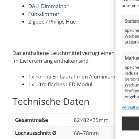
unteren B
DALI Dimmaktor
Funkdimmer
Statist
Zigbee / Philips Hue
Speiche
Werbele
Statist
Das enthaltene Leuchtmittel verfügt einen modernen 
Market
im Lieferumfang enthalten sind:
Speiche
reduzie
1x Forma Einbaurahmen Aluminium mit 50 Kri
persona
1x ultra flaches LED-Modul
Werbung
Profile
Angebo
Technische Daten
Verwalte
Eigens
Gesamtmaße
82×82×25mm
Abgleic
Verknüp
Lochausschnitt Ø
68–78mm
anhand 