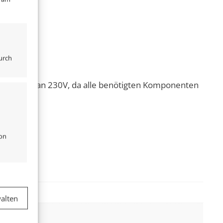
urch
lussfertig an 230V, da alle benötigten Komponenten
von
er aktiv
alten