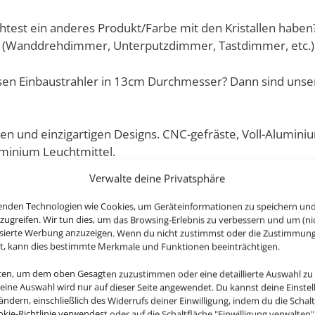
htest ein anderes Produkt/Farbe mit den Kristallen haben?
 (Wanddrehdimmer, Unterputzdimmer, Tastdimmer, etc.)
esen Einbaustrahler in 13cm Durchmesser? Dann sind uns
llen und einzigartigen Designs. CNC-gefräste, Voll-Alumin
inium Leuchtmittel.
Verwalte deine Privatsphäre
sehen nicht nur super edel & modern aus, sondern erzeug
ieverbrauch im Gegensatz zu den alten Halogenlampen. 
enden Technologien wie Cookies, um Geräteinformationen zu speichern un
zugreifen. Wir tun dies, um das Browsing-Erlebnis zu verbessern und um (ni
.
isierte Werbung anzuzeigen. Wenn du nicht zustimmst oder die Zustimmun
st, kann dies bestimmte Merkmale und Funktionen beeinträchtigen.
nten, um dem oben Gesagten zuzustimmen oder eine detaillierte Auswahl zu
Deine Auswahl wird nur auf dieser Seite angewendet. Du kannst deine Einste
 ändern, einschließlich des Widerrufs deiner Einwilligung, indem du die Schal
okie-Richtlinie verwendest oder auf die Schaltfläche "Einwilligung verwalten