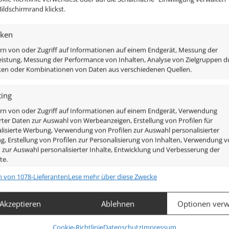
ildschirmrand klickst.
iken
rn von oder Zugriff auf Informationen auf einem Endgerät, Messung der
istung, Messung der Performance von Inhalten, Analyse von Zielgruppen d
iken oder Kombinationen von Daten aus verschiedenen Quellen.
Diamant-Reflektor, ist austauschbar und ist direkt ansch
ing
rn von oder Zugriff auf Informationen auf einem Endgerät, Verwendung
rter Daten zur Auswahl von Werbeanzeigen, Erstellung von Profilen für
stallen
lisierte Werbung, Verwendung von Profilen zur Auswahl personalisierter
, Erstellung von Profilen zur Personalisierung von Inhalten, Verwendung 
n zur Auswahl personalisierter Inhalte, Entwicklung und Verbesserung der
te.
n von 1078-Lieferanten
Lese mehr über diese Zwecke
chaften
Imm
hung und Kombination von Daten aus unterschiedlichen Quellen,
Akzeptieren
Ablehnen
Optionen verw
fung verschiedener Endgeräte, Identifikation von Endgeräten
automatisch übermittelter Informationen.
Cookie-Richtlinie
Datenschutz
Impressum