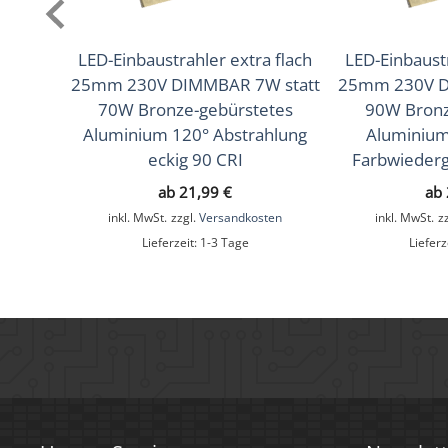
Mittlere Lebensdauer
35.000 Std.
Schwenkbar
Ja
LED-Einbaustrahler extra flach
LED-Einbaustr
25mm 230V DIMMBAR 7W statt
25mm 230V D
Material
Aluminium
70W Bronze-gebürstetes
90W Bronz
Sockel
Ultraflach
Aluminium 120° Abstrahlung
Aluminium
eckig 90 CRI
Farbwiederg
Form
Rund
ab
21,99
€
ab
Schaltzyklen
> 15.000
inkl. MwSt.
zzgl.
Versandkosten
inkl. MwSt.
z
Lieferzeit:
1-3 Tage
Lieferz
Anlaufzeit
< 1,00 Sek.
Zündzeit
< 0,5 Sek.
Anthrazit & klare Kristalle,
Farbe
Weiß & schwarze Kristalle
Farbkonsistenz
< 6 SDCM
Energieeffizienzklasse
F, G