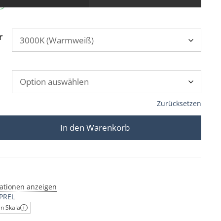
r
Zurücksetzen
In den Warenkorb
Einbaustrahler 230V | extra flach 25mm | DIMMBAR 7W s
ationen anzeigen
PREL
en Skala