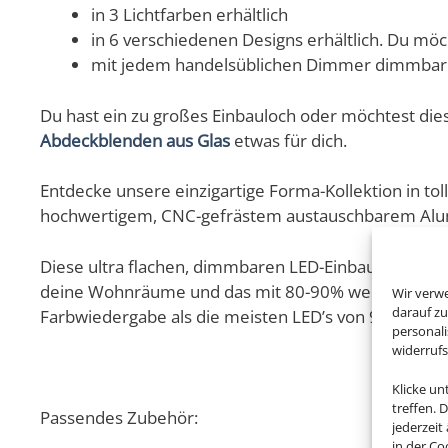
in 3 Lichtfarben erhältlich
in 6 verschiedenen Designs erhältlich. Du möc
mit jedem handelsüblichen Dimmer dimmbar
Du hast ein zu großes Einbauloch oder möchtest di
Abdeckblenden aus Glas
etwas für dich.
Entdecke unsere einzigartige Forma-Kollektion in to
hochwertigem, CNC-gefrästem austauschbarem Alum
Diese ultra flachen, dimmbaren LED-Einbaustrahler 
deine Wohnräume und das mit 80-90% weniger Energ
Wir verw
darauf zu
Farbwiedergabe als die meisten LED’s von 90 Ra / Cri
personal
widerruf
Klicke u
treffen. 
Passendes Zubehör:
jederzeit
in der Co