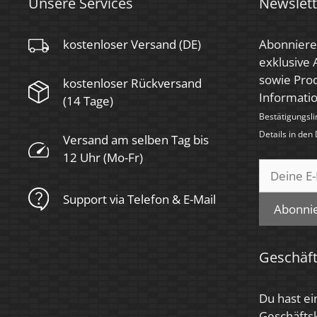
Unsere Services
Newslett
Herstellergarantie
4 Jahre
kostenloser Versand (DE)
Abonniere
Marke / Hersteller
Luxvenum
exklusive
sowie Prod
kostenloser Rückversand
Für Möbeleinbau
Informati
Ja
(14 Tage)
geeignet
Bestätigungsli
Details in den
Versand am selben Tag bis
12 Uhr (Mo-Fr)
Support via Telefon & E-Mail
Abonni
Geschäf
Du hast ei
Geschäfts