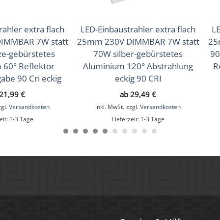
ahler extra flach
LED-Einbaustrahler extra flach
LE
IMMBAR 7W statt
25mm 230V DIMMBAR 7W statt
25
e-gebürstetes
70W silber-gebürstetes
90
 60° Reflektor
Aluminium 120° Abstrahlung
R
abe 90 Cri eckig
eckig 90 CRI
21,99
€
ab
29,49
€
zgl.
Versandkosten
inkl. MwSt.
zzgl.
Versandkosten
eit:
1-3 Tage
Lieferzeit:
1-3 Tage
 Anthrazit & schwarze Kristalle, Schwarz & klare Kristalle, S