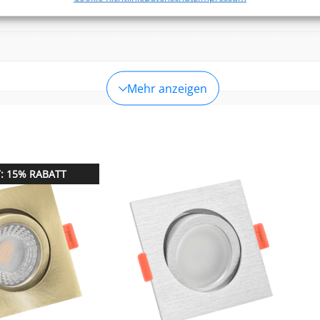
leistung der Sicherheit, Verhinderung und Aufdeckung von
 und Fehlerbehebung, Bereitstellung und Anzeige von
Imm
g und Inhalten.
Mehr anzeigen
520lm
,
550lm
(3000K (Warmweiß))
(4000K (Neutralweiß))
: 15% RABATT
(Warmweiß), 4000K (Neutralweiß)