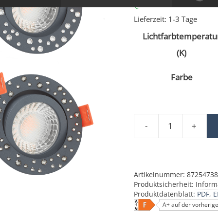
Lieferzeit:
1-3 Tage
Lichtfarbtemperatu
(K)
Farbe
-
+
Forma Diamond | LED-
Artikelnummer:
87254738
Produktsicherheit:
Inform
Produktdatenblatt:
PDF
E
A+ auf der vorherig