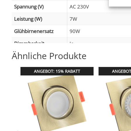
Spannung (V)
AC 230V
Gewähr
Betrug
Leistung (W)
7W
Werbun
Glühbirnenersatz
90W
Dimmbarkeit
Ja
Ähnliche Produkte
Abstrahlwinkel
60° Reflektor
Lichtstrom (Lumen)
500lm
,
(2700K (Warmweiß))
ANGEBOT: 15% RABATT
ANGEBOT
Lichtfarbtemperatur
2700K (Warmweiß), 3000K 
(K)
Farbwiedergabe (CRI /
90
Ra)
Schutzklasse (IP)
IP20