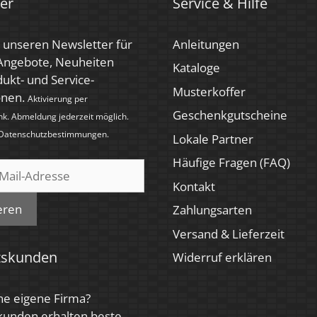
er
Service & Hilfe
 unseren Newsletter für
Anleitungen
 Angebote, Neuheiten
Kataloge
ukt- und Service-
Musterkoffer
onen.
Aktivierung per
Geschenkgutscheine
nk. Abmeldung jederzeit möglich.
Datenschutzbestimmungen
.
Lokale Partner
Häufige Fragen (FAQ)
Kontakt
eren
Zahlungsarten
Versand & Lieferzeit
tskunden
Widerruf erklären
ne eigene Firma?
kunden erhalten beste