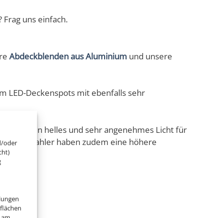
 Frag uns einfach.
ere
Abdeckblenden aus Aluminium
und unsere
ium LED-Deckenspots mit ebenfalls sehr
en auch ein helles und sehr angenehmes Licht für
Diese Strahler haben zudem eine höhere
d/oder
cht)
g
llungen
tflächen
" am