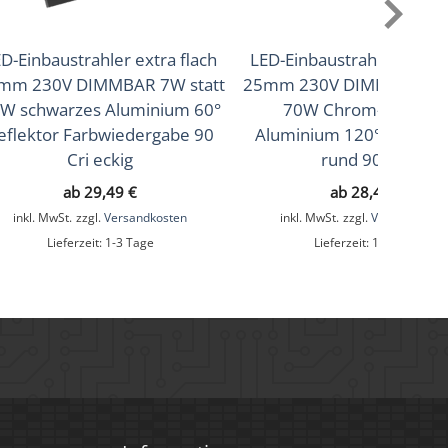
D-Einbaustrahler extra flach
LED-Einbaustrahler extra 
mm 230V DIMMBAR 7W statt
25mm 230V DIMMBAR 7W 
W schwarzes Aluminium 60°
70W Chrom-polierte
eflektor Farbwiedergabe 90
Aluminium 120° Abstrah
Cri eckig
rund 90 CRI
ab
29,49
€
ab
28,49
€
inkl. MwSt.
zzgl.
Versandkosten
inkl. MwSt.
zzgl.
Versandkoste
Lieferzeit:
1-3 Tage
Lieferzeit:
1-3 Tage
chwarz & schwarze Kristalle, Weiß & klare Kristalle,