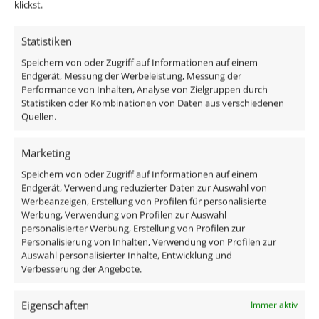
Passendes Zubehör:
klickst.
DALI Dimmaktor
Statistiken
Funkdimmer
Speichern von oder Zugriff auf Informationen auf einem
Zigbee / Philips Hue
Endgerät, Messung der Werbeleistung, Messung der
Performance von Inhalten, Analyse von Zielgruppen durch
Statistiken oder Kombinationen von Daten aus verschiedenen
Quellen.
Das enthaltene Leuchtmittel verfügt einen modernen
Marketing
Diamant-Reflektor, ist austauschbar und ist direkt
Speichern von oder Zugriff auf Informationen auf einem
anschlussfertig an 230V, da alle benötigten
Endgerät, Verwendung reduzierter Daten zur Auswahl von
Komponenten im Lieferumfang enthalten sind:
Werbeanzeigen, Erstellung von Profilen für personalisierte
Werbung, Verwendung von Profilen zur Auswahl
personalisierter Werbung, Erstellung von Profilen zur
1x Einbaurahmen Aluminium rund Chrom-
Personalisierung von Inhalten, Verwendung von Profilen zur
poliert
Auswahl personalisierter Inhalte, Entwicklung und
Verbesserung der Angebote.
1x ultra flaches LED-Modul
Eigenschaften
Immer aktiv
Technische Daten