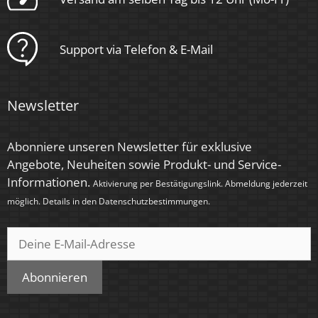
Rund
Support via Telefon & E-Mail
Schaltzyklen
> 15.000
Newsletter
Anlaufzeit
< 1,00 Sek.
Abonniere unseren Newsletter für exklusive
Zündzeit
Angebote, Neuheiten sowie Produkt- und Service-
Informationen.
< 0,5 Sek.
Aktivierung per Bestätigungslink. Abmeldung jederzeit
möglich. Details in den
Datenschutzbestimmungen
.
Farbe
Chrom – poliert
Farbkonsistenz
Abonnieren
< 6 SDCM