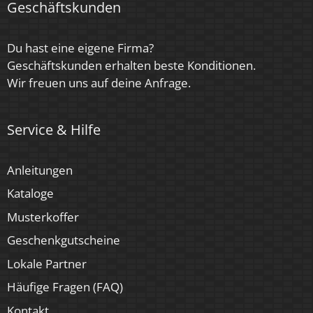
Energieeffizienzklasse
Geschäftskunden
F, G
Du hast eine eigene Firma?
Herstellergarantie
Geschäftskunden erhalten beste Konditionen.
4 Jahre
Wir freuen uns auf deine Anfrage.
Marke / Hersteller
Service & Hilfe
Luxvenum
Für Möbeleinbau geeignet
Anleitungen
Ja
Kataloge
Musterkoffer
Geschenkgutscheine
Lokale Partner
Häufige Fragen (FAQ)
Kontakt