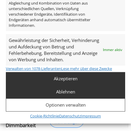
Abgleichung und Kombination von Daten aus
unterschiedlichen Quellen, Verknüpfung
Gesamtmaße
verschiedener Endgeräte, Identifikation von
Endgeräten anhand automatisch übermittelter
82×82×25mm
Informationen.
Lochausschnitt Ø
Gewährleistung der Sicherheit, Verhinderung
68–78mm
und Aufdeckung von Betrug und
Immer aktiv
Fehlerbehebung, Bereitstellung und Anzeige
Spannung (V)
von Werbung und Inhalten.
AC 230V
Verwalten von 1078-Lieferanten
Lese mehr über diese Zwecke
Akzeptieren
Leistung (W)
7W
Ablehnen
Glühbirnenersatz
Optionen verwalten
90W
Cookie-Richtlinie
Datenschutz
Impressum
Mehr anzeigen
Dimmbarkeit