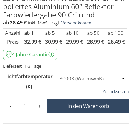
poliertes Aluminium 60° Reflektor
Farbwiedergabe 90 Cri rund
ab
28,49
€
inkl. MwSt.
zzgl.
Versandkosten
Anzahl
ab 1
ab 5
ab 10
ab 50
ab 100
Preis
32,99
€
30,99
€
29,99
€
28,99
€
28,49
€
4 Jahre Garantie
Lieferzeit:
1-3 Tage
Lichtfarbtemperatur
(K)
Zurücksetzen
-
+
In den Warenkorb
LED-Einbaustrahler extra flach 25mm 230V DIMMBAR 7W