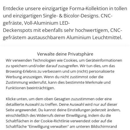
Entdecke unsere einzigartige Forma-Kollektion in tollen
und einzigartigen Single- & Bicolor-Designs. CNC-
gefräste, Voll-Aluminium LED-
Deckenspots mit ebenfalls sehr hochwertigem, CNC-
gefrästem austauschbarem Aluminium Leuchtmittel.
Diese ultra flachen, dimmbaren LED-Einbaustrahler im
Verwalte deine Privatsphäre
Chrom-polierten Design sehen nicht nur super edel &
Wir verwenden Technologien wie Cookies, um Geräteinformationen
zu speichern und/oder darauf zuzugreifen. Wir tun dies, um das
modern aus, sondern erzeugen auch ein helles und
Browsing-Erlebnis zu verbessern und um (nicht) personalisierte
sehr angenehmes Licht für deine Wohnräume und das
Werbung anzuzeigen. Wenn du nicht zustimmst oder die
mit 80-90% weniger Energieverbrauch im Gegensatz
Zustimmung widerrufst, kann dies bestimmte Merkmale und
zu den alten Halogenlampen. Diese Strahler haben
Funktionen beeinträchtigen.
zudem eine höhere Farbwiedergabe als die meisten
Klicke unten, um dem oben Gesagten zuzustimmen oder eine
LED’s von 90 Ra / Cri.
detaillierte Auswahl zu treffen. Deine Auswahl wird nur auf dieser
Seite angewendet. Du kannst deine Einstellungen jederzeit ändern,
einschließlich des Widerrufs deiner Einwilligung, indem du die
Schaltflächen in der Cookie-Richtlinie verwendest oder auf die
Schaltfläche "Einwilligung verwalten" am unteren Bildschirmrand