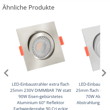
Ja
Ähnliche Produkte
Abstrahlwinkel
60° Reflektor
Lichtstrom (Lumen)
500lm
,
520lm
(2700K (Warmweiß))
(3000K
,
550lm
(Warmweiß))
(4000K (Neutralweiß))
Lichtfarbtemperatur (K)
2700K (Warmweiß), 3000K (Warmweiß), 4000K
(Neutralweiß)
LED-Einbaustrahler extra flach
LED-Einbaustrah
25mm 230V DIMMBAR 7W statt
25mm flach DIMM
Farbwiedergabe (CRI / Ra)
90W Eisen-gebürstetes
70W Alumin
Aluminium 60° Reflektor
Abstrahlung edel
90
Farbwiedergabe 90 Cri eckig
CRI