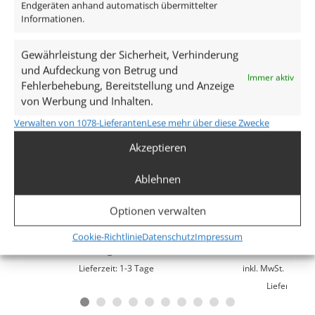
Endgeräten anhand automatisch übermittelter
Farbe
Informationen.
Gold
Gewährleistung der Sicherheit, Verhinderung
Marke / Hersteller
und Aufdeckung von Betrug und
Immer aktiv
Fehlerbehebung, Bereitstellung und Anzeige
Luxvenum
von Werbung und Inhalten.
Herstellergarantie
Verwalten von 1078-Lieferanten
Lese mehr über diese Zwecke
6 Jahre
Akzeptieren
Ablehnen
Lista Aqua Premium Bad
Forma Aqua Bad 
Einbaurahmen IP65 eckig
matt-geschliffen
Optionen verwalten
Glas run
ab
20,49
€
Cookie-Richtlinie
Datenschutz
Impressum
ab
15,
inkl. MwSt.
zzgl.
Versandkosten
Lieferzeit:
1-3 Tage
inkl. MwSt.
zzgl.
V
Lieferzeit:
1