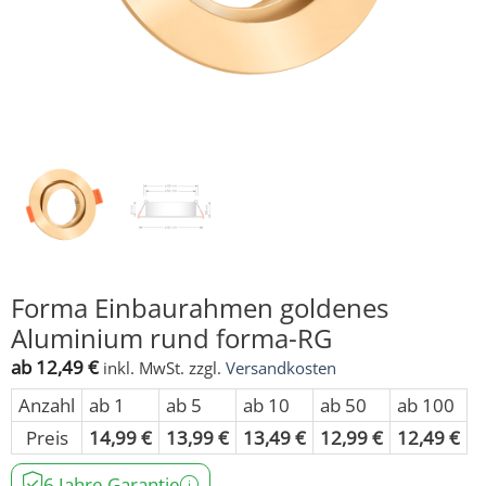
Forma Einbaurahmen goldenes
Aluminium rund forma-RG
ab
12,49
€
inkl. MwSt.
zzgl.
Versandkosten
Anzahl
ab 1
ab 5
ab 10
ab 50
ab 100
Preis
14,99
€
13,99
€
13,49
€
12,99
€
12,49
€
6 Jahre Garantie