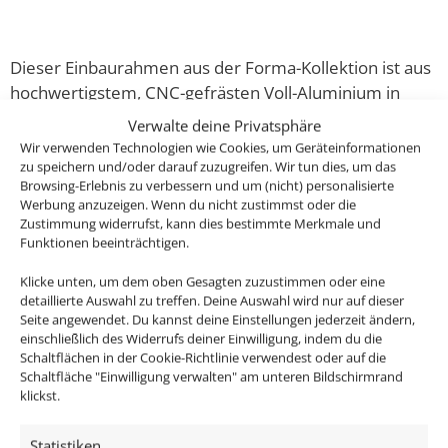
Dieser Einbaurahmen aus der Forma-Kollektion ist aus
hochwertigstem, CNC-gefrästen Voll-Aluminium in
einem warmen glanz-polierten gold
Verwalte deine Privatsphäre
Wir verwenden Technologien wie Cookies, um Geräteinformationen
Passende Leuchtmittel findest du hier im Shop!
zu speichern und/oder darauf zuzugreifen. Wir tun dies, um das
Browsing-Erlebnis zu verbessern und um (nicht) personalisierte
Werbung anzuzeigen. Wenn du nicht zustimmst oder die
Oder bestelle gleich unsere anschlussfertigen
Zustimmung widerrufst, kann dies bestimmte Merkmale und
Komplett-Sets und spare bares Geld!
Funktionen beeinträchtigen.
Klicke unten, um dem oben Gesagten zuzustimmen oder eine
Folgendes ist im Lieferumfang enthalten:
detaillierte Auswahl zu treffen. Deine Auswahl wird nur auf dieser
Seite angewendet. Du kannst deine Einstellungen jederzeit ändern,
einschließlich des Widerrufs deiner Einwilligung, indem du die
1x Forma Aluminium Einbaurahmen gold rund
Schaltflächen in der Cookie-Richtlinie verwendest oder auf die
Schaltfläche "Einwilligung verwalten" am unteren Bildschirmrand
Technische Daten
klickst.
Statistiken