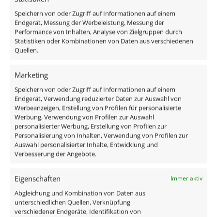
Gesamtmaße
Speichern von oder Zugriff auf Informationen auf einem
82×82×25mm
Endgerät, Messung der Werbeleistung, Messung der
Performance von Inhalten, Analyse von Zielgruppen durch
Lochausschnitt Ø
Statistiken oder Kombinationen von Daten aus verschiedenen
Quellen.
68–78mm
Marketing
Schutzklasse (IP)
Speichern von oder Zugriff auf Informationen auf einem
IP20
Endgerät, Verwendung reduzierter Daten zur Auswahl von
Werbeanzeigen, Erstellung von Profilen für personalisierte
Schwenkbar
Werbung, Verwendung von Profilen zur Auswahl
personalisierter Werbung, Erstellung von Profilen zur
Ja
Personalisierung von Inhalten, Verwendung von Profilen zur
Auswahl personalisierter Inhalte, Entwicklung und
Material
Verbesserung der Angebote.
Aluminium
Mehr anzeigen
Eigenschaften
Immer aktiv
Form
Abgleichung und Kombination von Daten aus
Ähnliche Produkte
unterschiedlichen Quellen, Verknüpfung
Rund
verschiedener Endgeräte, Identifikation von