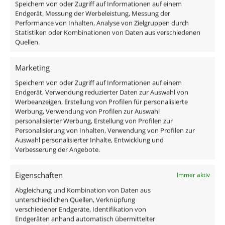
Speichern von oder Zugriff auf Informationen auf einem
Das enthaltene Leuchtmittel verfügt über edles
Endgerät, Messung der Werbeleistung, Messung der
Performance von Inhalten, Analyse von Zielgruppen durch
Milchglas, ist austauschbar und ist direkt
Statistiken oder Kombinationen von Daten aus verschiedenen
anschlussfertig an 230V, da alle benötigten
Quellen.
Komponenten im Lieferumfang enthalten sind:
Marketing
1x Forma-Inside Aluminium Einbaurahmen matt
Speichern von oder Zugriff auf Informationen auf einem
anthrazit
Endgerät, Verwendung reduzierter Daten zur Auswahl von
1x LED Modul 9W dimmbar
Werbeanzeigen, Erstellung von Profilen für personalisierte
Werbung, Verwendung von Profilen zur Auswahl
personalisierter Werbung, Erstellung von Profilen zur
Technische Daten
Personalisierung von Inhalten, Verwendung von Profilen zur
Auswahl personalisierter Inhalte, Entwicklung und
Verbesserung der Angebote.
Gesamtmaße
90×90×76mm
Eigenschaften
Immer aktiv
Abgleichung und Kombination von Daten aus
Lochausschnitt Ø
unterschiedlichen Quellen, Verknüpfung
verschiedener Endgeräte, Identifikation von
65–85mm
Endgeräten anhand automatisch übermittelter