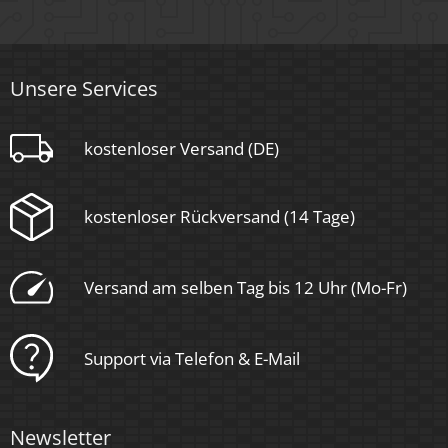
Nein
Material
Unsere Services
Aluminium, Glas
Sockel
kostenloser Versand (DE)
Ultraflach
kostenloser Rückversand (14 Tage)
Form
Versand am selben Tag bis 12 Uhr (Mo-Fr)
Rund
Schaltzyklen
Support via Telefon & E-Mail
> 15.000
Anlaufzeit
Newsletter
< 1,00 Sek.