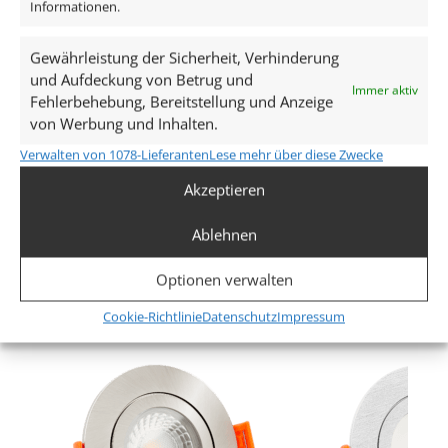
Informationen.
Spannung (V)
AC 230V
Gewährleistung der Sicherheit, Verhinderung
und Aufdeckung von Betrug und
Leistung (W)
Immer aktiv
Fehlerbehebung, Bereitstellung und Anzeige
von Werbung und Inhalten.
9W
Verwalten von 1078-Lieferanten
Lese mehr über diese Zwecke
Glühbirnenersatz
Akzeptieren
120W
Ablehnen
Mehr anzeigen
Dimmbarkeit
Ja
Optionen verwalten
Ähnliche Produkte
Cookie-Richtlinie
Datenschutz
Impressum
Abstrahlwinkel
90° Milchglas
Lichtstrom (Lumen)