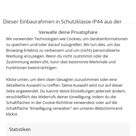
Dieser Einbaurahmen in Schutzklasse IP44 aus der
Forma-Inside Kollektion ist aus hochwertigstem, CNC-
Verwalte deine Privatsphäre
gefrästen Voll-Aluminium gefertigt.
Wir verwenden Technologien wie Cookies, um Geräteinformationen
zu speichern und/oder darauf zuzugreifen. Wir tun dies, um das
Browsing-Erlebnis zu verbessern und um (nicht) personalisierte
Er ist sowohl für die Deckeninstallation in
Werbung anzuzeigen. Wenn du nicht zustimmst oder die
Wohnräumen, Bädern aber auch für den überdachten
Zustimmung widerrufst, kann dies bestimmte Merkmale und
Außenbereich geeignet.
Funktionen beeinträchtigen.
Klicke unten, um dem oben Gesagten zuzustimmen oder eine
Passendes Zubehör:
detaillierte Auswahl zu treffen. Deine Auswahl wird nur auf dieser
Seite angewendet. Du kannst deine Einstellungen jederzeit ändern,
einschließlich des Widerrufs deiner Einwilligung, indem du die
DALI Dimmaktor
Schaltflächen in der Cookie-Richtlinie verwendest oder auf die
Funkdimmer
Schaltfläche "Einwilligung verwalten" am unteren Bildschirmrand
Zigbee / Philips Hue
klickst.
Statistiken