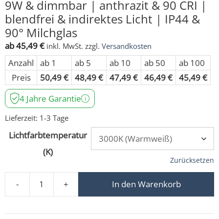
9W & dimmbar | anthrazit & 90 CRI |
blendfrei & indirektes Licht | IP44 &
90° Milchglas
ab
45,49
€
inkl. MwSt.
zzgl.
Versandkosten
Anzahl
ab 1
ab 5
ab 10
ab 50
ab 100
Preis
50,49
€
48,49
€
47,49
€
46,49
€
45,49
€
4 Jahre Garantie
Lieferzeit:
1-3 Tage
Lichtfarbtemperatur
(K)
Zurücksetzen
-
+
In den Warenkorb
Forma-Inside Einbauleuchte 230V | 9W & dimmbar | anthra