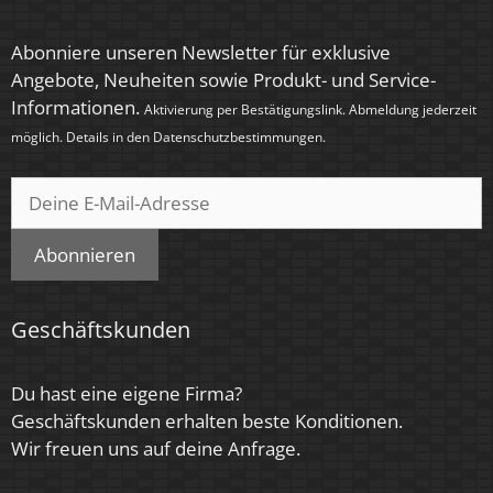
Zündzeit
Abonniere unseren Newsletter für exklusive
Angebote, Neuheiten sowie Produkt- und Service-
< 0,5 Sek.
Informationen.
Aktivierung per Bestätigungslink. Abmeldung jederzeit
Farbe
möglich. Details in den
Datenschutzbestimmungen
.
Anthrazit
Farbkonsistenz
< 6 SDCM
Abonnieren
Energieeffizienzklasse
Geschäftskunden
F
Marke / Hersteller
Du hast eine eigene Firma?
Luxvenum
Geschäftskunden erhalten beste Konditionen.
Wir freuen uns auf deine Anfrage.
Herstellergarantie