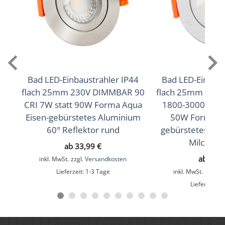
660lm
,
705lm
(2700K (Warmweiß))
(3000K
,
745lm
(Warmweiß))
(4000K (Neutralweiß))
Lichtfarbtemperatur (K)
2700K (Warmweiß), 3000K (Warmweiß), 4000K
(Neutralweiß)
Bad LED-Einbaustrahler IP44
Bad LED-Einbaus
flach 25mm 230V DIMMBAR 90
flach 25mm 230
Farbwiedergabe (CRI / Ra)
CRI 7W statt 90W Forma Aqua
1800-3000K 95 
Eisen-gebürstetes Aluminium
50W Forma Aq
90
60° Reflektor rund
gebürstetes Al
Schutzklasse (IP)
Milchglas
ab
33,99
€
IP44
ab
35,
inkl. MwSt.
zzgl.
Versandkosten
Lieferzeit:
1-3 Tage
inkl. MwSt.
zzgl.
V
Mittlere Lebensdauer
Lieferzeit:
1
35.000 Std.
Schwenkbar