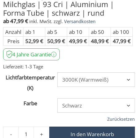
Milchglas | 93 Cri | Aluminium |
Forma Tube | schwarz | rund
ab
47,99
€
inkl. MwSt.
zzgl.
Versandkosten
Anzahl
ab 1
ab 5
ab 10
ab 50
ab 100
Preis
52,99
€
50,99
€
49,99
€
48,99
€
47,99
€
4 Jahre Garantie
Lieferzeit:
1-3 Tage
Lichtfarbtemperatur
(K)
Farbe
Zurücksetzen
-
+
In den Warenkorb
LED-Aufbaustrahler GU10 | 230V | DIMMBAR | 7W statt 