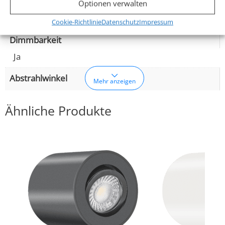
Glühbirnenersatz
Optionen verwalten
80W
Cookie-Richtlinie
Datenschutz
Impressum
Dimmbarkeit
Ja
Abstrahlwinkel
Mehr anzeigen
Ähnliche Produkte
120° Milchglas
Lichtstrom (Lumen)
500lm
,
520lm
(2700K (Warmweiß))
(3000K
,
540lm
,
560lm
(Warmweiß))
(4000K (Neutralweiß))
(5000K (Tageslichtweiß))
Lichtfarbtemperatur (K)
2700K (Warmweiß), 3000K (Warmweiß), 4000K