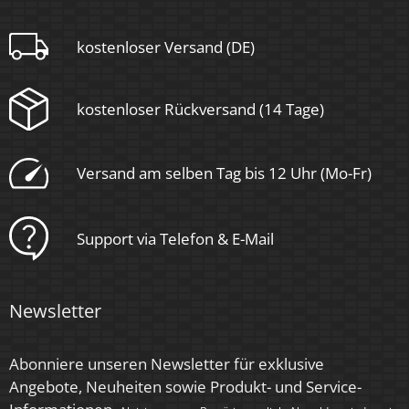
kostenloser Versand (DE)
GU10
Form
kostenloser Rückversand (14 Tage)
Rund
Versand am selben Tag bis 12 Uhr (Mo-Fr)
Schaltzyklen
> 15.000
Support via Telefon & E-Mail
Anlaufzeit
< 1,00 Sek.
Newsletter
Zündzeit
< 0,5 Sek.
Abonniere unseren Newsletter für exklusive
Angebote, Neuheiten sowie Produkt- und Service-
Farbe