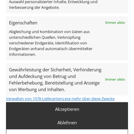
Auswahl personalisierter Inhalte, Entwicklung und
Verbesserung der Angebote.
Forma Tube Aufbaustrahler schwarz matt
Forma Einbaurahmen/Blende
Eigenschaften
Immer aktiv
1x GU10 Keramik Spot 7W
Abgleichung und Kombination von Daten aus
1x GU10 Anschlusskabel
unterschiedlichen Quellen, Verknüpfung
verschiedener Endgeräte, Identifikation von
Technische Daten
Endgeräten anhand automatisch übermittelter
Informationen.
Gesamtmaße
Gewährleistung der Sicherheit, Verhinderung
90×88mm
und Aufdeckung von Betrug und
Immer aktiv
Fehlerbehebung, Bereitstellung und Anzeige
Spannung (V)
von Werbung und Inhalten.
AC 230V (ohne Trafo)
Verwalten von 1078-Lieferanten
Lese mehr über diese Zwecke
Akzeptieren
Leistung (W)
7W
Ablehnen