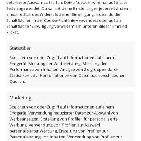
unschönen Verschraubung an der Decke befestigt. Bei
detaillierte Auswahl zu treffen. Deine Auswahl wird nur auf dieser
Seite angewendet. Du kannst deine Einstellungen jederzeit ändern,
uns wird ein ebenfalls CNC-gefrästes Feingewinde an
einschließlich des Widerrufs deiner Einwilligung, indem du die
der Decke befestigt, so das der Aufbaustrahler dann
Schaltflächen in der Cookie-Richtlinie verwendest oder auf die
nur noch draufgeschraubt werden muss.
Schaltfläche "Einwilligung verwalten" am unteren Bildschirmrand
klickst.
Passendes Zubehör:
Statistiken
DALI Dimmaktor
Speichern von oder Zugriff auf Informationen auf einem
Endgerät, Messung der Werbeleistung, Messung der
Funkdimmer
Performance von Inhalten, Analyse von Zielgruppen durch
Zigbee / Philips Hue
Statistiken oder Kombinationen von Daten aus verschiedenen
Quellen.
Das enthaltene Leuchtmittel verfügt einen edle
Milchglasscheibe mit einem Abstrahlwinkel von 120°,
Marketing
ist austauschbar und ist direkt anschlussfertig an 230V,
Speichern von oder Zugriff auf Informationen auf einem
da alle benötigten Komponenten im Lieferumfang
Endgerät, Verwendung reduzierter Daten zur Auswahl von
Werbeanzeigen, Erstellung von Profilen für personalisierte
enthalten sind:
Werbung, Verwendung von Profilen zur Auswahl
personalisierter Werbung, Erstellung von Profilen zur
Hier geht's zu unseren Innenringen
Personalisierung von Inhalten, Verwendung von Profilen zur