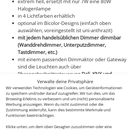
extrem hell, ersetzt mit nur 7W eine 80W
Halogenlampe
in 4 Lichtfarben erhältlich
optional im Bicolor-Designs (einfach oben
auswählen, voreingestellt ist uni-anthrazit)
mit jedem handelsüblichen Dimmer dimmbar
(Wanddrehdimmer, Unterputzdimmer,
Tastdimmer, etc.)
mit einem passenden Dimmaktor oder Gateway
sind die Leuchten auch über
Phasenabschnittssteuerung
Dali, KNX und
Loxone kompatibel
bzw. dimmbar.
Verwalte deine Privatsphäre
Wir verwenden Technologien wie Cookies, um Geräteinformationen
zu speichern und/oder darauf zuzugreifen. Wir tun dies, um das
Unsere Aufbauleuchten unterscheiden sich nicht nur
Browsing-Erlebnis zu verbessern und um (nicht) personalisierte
im Design, sondern heben sich auch erheblich von der
Werbung anzuzeigen. Wenn du nicht zustimmst oder die
Verarbeitungsqualität anderer Anbieter ab. Wir
Zustimmung widerrufst, kann dies bestimmte Merkmale und
Funktionen beeinträchtigen.
verarbeiten auch hier nur reinstes CNC-gefrästes Voll-
Aluminium, die Strahler werden zudem nicht mit einer
Klicke unten, um dem oben Gesagten zuzustimmen oder eine