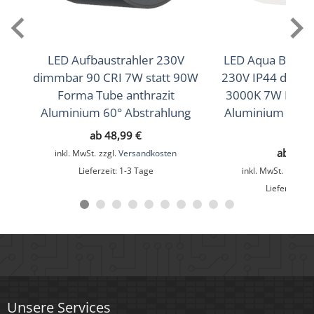
(Neutralweiß), 5000K (Tageslichtweiß)
Farbwiedergabe (CRI / Ra)
LED Aufbaustrahler 230V
LED Aqua Bad A
93
dimmbar 90 CRI 7W statt 90W
230V IP44 dimm
Forma Tube anthrazit
3000K 7W Form
Schutzklasse (IP)
Aluminium 60° Abstrahlung
Aluminium 120° 
IP20
CRI
ab
48,99
€
Mittlere Lebensdauer
ab
55,
inkl. MwSt.
zzgl.
Versandkosten
35.000 Std.
Lieferzeit:
1-3 Tage
inkl. MwSt.
zzgl.
V
Lieferzeit:
1
Schwenkbar
Ja
Material
Aluminium, Keramik
Unsere Services
Sockel