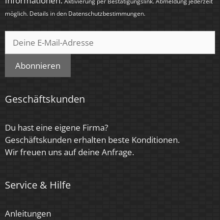
Informationen.
Aktivierung per Bestätigungslink. Abmeldung jederzeit
Anthrazit, Bronze – gebürstet, Chrom – poliert,
möglich. Details in den
Datenschutzbestimmungen
.
Eisen – gebürstet, Gold, Schwarz, Silber –
gebürstet, Silber – matt, Weiß
Tube-Farbe
Abonnieren
Schwarz
Farbkonsistenz
Geschäftskunden
< 6 SDCM
Energieeffizienzklasse
Du hast eine eigene Firma?
Geschäftskunden erhalten beste Konditionen.
F, G
Wir freuen uns auf deine Anfrage.
Herstellergarantie
4 Jahre
Service & Hilfe
Marke / Hersteller
Anleitungen
Luxvenum