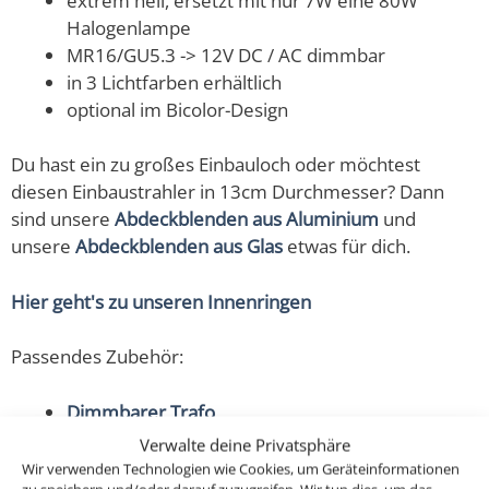
extrem hell, ersetzt mit nur 7W eine 80W
Halogenlampe
MR16/GU5.3 -> 12V DC / AC dimmbar
in 3 Lichtfarben erhältlich
optional im Bicolor-Design
Du hast ein zu großes Einbauloch oder möchtest
diesen Einbaustrahler in 13cm Durchmesser? Dann
sind unsere
Abdeckblenden aus Aluminium
und
unsere
Abdeckblenden aus Glas
etwas für dich.
Hier geht's zu unseren Innenringen
Passendes Zubehör:
Dimmbarer Trafo
Verwalte deine Privatsphäre
Classic-Line Forma: MR16/GU5.3 LED Einbaustrahler in
Wir verwenden Technologien wie Cookies, um Geräteinformationen