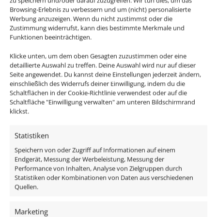
zu speichern und/oder darauf zuzugreifen. Wir tun dies, um das
tollen und einzigartigen Single- & Bicolor-Designs.
Browsing-Erlebnis zu verbessern und um (nicht) personalisierte
Hergestellt aus CNC-gefrästem Aluminium mit
Werbung anzuzeigen. Wenn du nicht zustimmst oder die
hochwertigem, austauschbarem Leuchtmittel. Lässt
Zustimmung widerrufst, kann dies bestimmte Merkmale und
Funktionen beeinträchtigen.
sich mit den meisten, handelsüblichen, dimmbaren
12V Trafos von mindestens 40-100% dimmen, die
Klicke unten, um dem oben Gesagten zuzustimmen oder eine
Leuchtmittel müssen natürlich nicht gedimmt werden.
detaillierte Auswahl zu treffen. Deine Auswahl wird nur auf dieser
Seite angewendet. Du kannst deine Einstellungen jederzeit ändern,
einschließlich des Widerrufs deiner Einwilligung, indem du die
Schaltflächen in der Cookie-Richtlinie verwendest oder auf die
Schaltfläche "Einwilligung verwalten" am unteren Bildschirmrand
Das enthaltene Leuchtmittel im edlen Milchglas Design
klickst.
ist austauschbar, da alle benötigten Komponenten im
Lieferumfang enthalten sind:
Statistiken
Speichern von oder Zugriff auf Informationen auf einem
Endgerät, Messung der Werbeleistung, Messung der
1x Einbaurahmen Aluminium weiß
Performance von Inhalten, Analyse von Zielgruppen durch
1x MR16 / GU5.3 Keramik Spot 7W
Statistiken oder Kombinationen von Daten aus verschiedenen
1x MR16 / GU5.3 Anschlusskabel
Quellen.
Technische Daten
Marketing