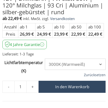
120° Milchglas | 93 Cri | Aluminium |
silber-gebürstet | rund
ab
22,49
€
inkl. MwSt.
zzgl.
Versandkosten
Anzahl
ab 1
ab 5
ab 10
ab 50
ab 100
Preis
26,99
€
24,99
€
23,99
€
22,99
€
22,49
€
4 Jahre Garantie
Lieferzeit:
1-3 Tage
Lichtfarbtemperatur
(K)
Zurücksetzen
-
+
In den Warenkorb
LED-Einbaustrahler MR16/GU5.3 | 12V | DIMMBAR | 7W st