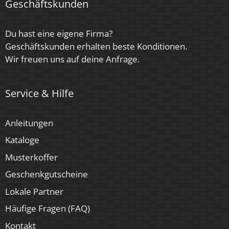
Energieeffizienzklasse
Geschäftskunden
G
Du hast eine eigene Firma?
Marke / Hersteller
Geschäftskunden erhalten beste Konditionen.
Luxvenum
Wir freuen uns auf deine Anfrage.
Herstellergarantie
Service & Hilfe
4 Jahre
Für Möbeleinbau geeignet
Anleitungen
Ja
Kataloge
Musterkoffer
Geschenkgutscheine
Lokale Partner
Häufige Fragen (FAQ)
Kontakt