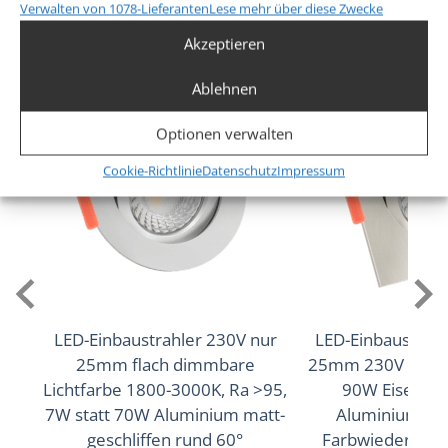
Verwalten von 1078-Lieferanten
Lese mehr über diese Zwecke
Ja
Ähnliche Produkte
Akzeptieren
Abstrahlwinkel
Ablehnen
Optionen verwalten
120° Milchglas
Cookie-Richtlinie
Datenschutz
Impressum
Lichtstrom (Lumen)
500lm
,
520lm
(2700K (Warmweiß))
(3000K
,
540lm
(Warmweiß))
(4000K (Neutralweiß))
Lichtfarbtemperatur (K)
2700K (Warmweiß), 3000K (Warmweiß), 4000K
(Neutralweiß)
LED-Einbaustrahler 230V nur
LED-Einbaustrahle
25mm flach dimmbare
25mm 230V DIMM
Farbwiedergabe (CRI / Ra)
Lichtfarbe 1800-3000K, Ra >95,
90W Eisen-ge
7W statt 70W Aluminium matt-
Aluminium 60°
93
geschliffen rund 60°
Farbwiedergabe 