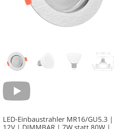
LED-Einbaustrahler MR16/GU5.3 |
12V | DIMMBAR | 7W statt 80W |