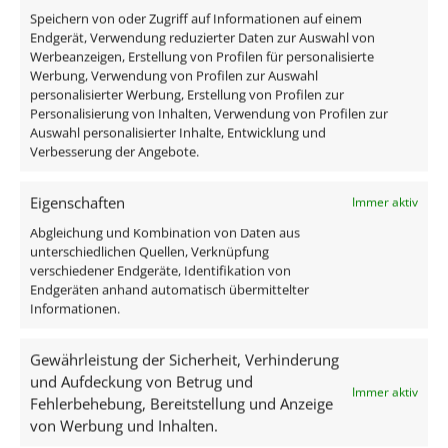
Speichern von oder Zugriff auf Informationen auf einem
Endgerät, Verwendung reduzierter Daten zur Auswahl von
Gesamtmaße
Werbeanzeigen, Erstellung von Profilen für personalisierte
82×82×59mm
Werbung, Verwendung von Profilen zur Auswahl
personalisierter Werbung, Erstellung von Profilen zur
Personalisierung von Inhalten, Verwendung von Profilen zur
Lochausschnitt Ø
Auswahl personalisierter Inhalte, Entwicklung und
68–78mm
Verbesserung der Angebote.
Spannung (V)
Eigenschaften
Immer aktiv
AC/DC 12V
Abgleichung und Kombination von Daten aus
unterschiedlichen Quellen, Verknüpfung
Leistung (W)
verschiedener Endgeräte, Identifikation von
Endgeräten anhand automatisch übermittelter
7W
Informationen.
Glühbirnenersatz
Gewährleistung der Sicherheit, Verhinderung
80W
und Aufdeckung von Betrug und
Immer aktiv
Fehlerbehebung, Bereitstellung und Anzeige
Mehr anzeigen
Dimmbarkeit
von Werbung und Inhalten.