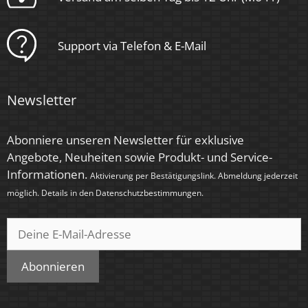
Rund
Support via Telefon & E-Mail
Schaltzyklen
> 15.000
Newsletter
Anlaufzeit
< 1,00 Sek.
Abonniere unseren Newsletter für exklusive
Zündzeit
Angebote, Neuheiten sowie Produkt- und Service-
Informationen.
< 0,5 Sek.
Aktivierung per Bestätigungslink. Abmeldung jederzeit
möglich. Details in den
Datenschutzbestimmungen
.
Farbe
Silber – gebürstet
Farbkonsistenz
Abonnieren
< 6 SDCM