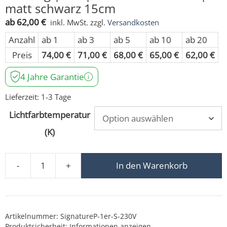
matt schwarz 15cm
ab
62,00
€
inkl. MwSt.
zzgl.
Versandkosten
Anzahl
ab 1
ab 3
ab 5
ab 10
ab 20
Preis
74,00
€
71,00
€
68,00
€
65,00
€
62,00
€
4 Jahre Garantie
Lieferzeit:
1-3 Tage
Lichtfarbtemperatur
(K)
-
+
In den Warenkorb
Pendelleuchte SIGNATURE 230V | 1-flammig | 7W | di
Artikelnummer:
SignatureP-1er-S-230V
Produktsicherheit:
Informationen anzeigen