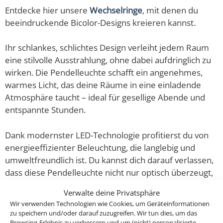
Entdecke hier unsere
Wechselringe
, mit denen du
beeindruckende Bicolor-Designs kreieren kannst.
Ihr schlankes, schlichtes Design verleiht jedem Raum
eine stilvolle Ausstrahlung, ohne dabei aufdringlich zu
wirken. Die Pendelleuchte schafft ein angenehmes,
warmes Licht, das deine Räume in eine einladende
Atmosphäre taucht – ideal für gesellige Abende und
entspannte Stunden.
Dank modernster LED-Technologie profitierst du von
energieeffizienter Beleuchtung, die langlebig und
umweltfreundlich ist. Du kannst dich darauf verlassen,
dass diese Pendelleuchte nicht nur optisch überzeugt,
sondern auch in Funktion und Qualität höchsten
Verwalte deine Privatsphäre
Ansprüchen gerecht wird.
Wir verwenden Technologien wie Cookies, um Geräteinformationen
zu speichern und/oder darauf zuzugreifen. Wir tun dies, um das
Vorteile unserer Signature-Kollektion:
Browsing-Erlebnis zu verbessern und um (nicht) personalisierte