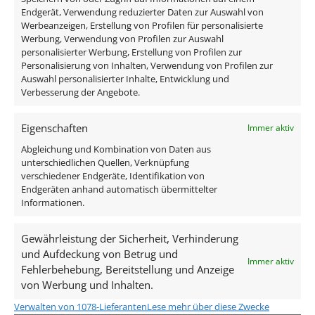
Endgerät, Verwendung reduzierter Daten zur Auswahl von
DALI Dimmaktor
Werbeanzeigen, Erstellung von Profilen für personalisierte
Funkdimmer
Werbung, Verwendung von Profilen zur Auswahl
personalisierter Werbung, Erstellung von Profilen zur
Zigbee / Philips Hue
Personalisierung von Inhalten, Verwendung von Profilen zur
Auswahl personalisierter Inhalte, Entwicklung und
Im Lieferumfang ist eine komplette Pendelleuchte
Verbesserung der Angebote.
samt Leuchtmittel enthalten um diese direkt an 230V
anschließen zu können.
Eigenschaften
Immer aktiv
Abgleichung und Kombination von Daten aus
Lieferumfang:
unterschiedlichen Quellen, Verknüpfung
verschiedener Endgeräte, Identifikation von
Endgeräten anhand automatisch übermittelter
1x Signature Pendelleuchte 1-flammig schwarz
Informationen.
matt
1x dimmbares GU10 Leuchtmittel 7W
Gewährleistung der Sicherheit, Verhinderung
und Aufdeckung von Betrug und
Immer aktiv
Technische Daten
Fehlerbehebung, Bereitstellung und Anzeige
von Werbung und Inhalten.
Verwalten von 1078-Lieferanten
Lese mehr über diese Zwecke
Gesamtmaße