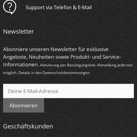
Support via Telefon & E-Mail
Zündzeit
< 0,5 Sek.
Newsletter
Farbe
Schwarz
Abonniere unseren Newsletter für exklusive
Angebote, Neuheiten sowie Produkt- und Service-
Farbkonsistenz
Informationen.
Aktivierung per Bestätigungslink. Abmeldung jederzeit
< 6 SDCM
möglich. Details in den
Datenschutzbestimmungen
.
Energieeffizienzklasse
F
Abonnieren
Marke / Hersteller
Luxvenum
Geschäftskunden
Herstellergarantie