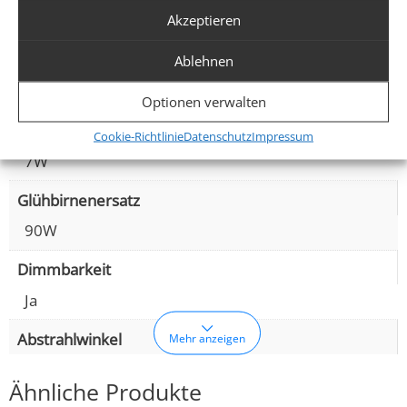
Akzeptieren
Siehe Skizze in der Bildergalerie
Spannung (V)
Ablehnen
AC 230V, AC 230V (ohne Trafo)
Optionen verwalten
Leistung (W)
Cookie-Richtlinie
Datenschutz
Impressum
7W
Glühbirnenersatz
90W
Dimmbarkeit
Ja
Abstrahlwinkel
Mehr anzeigen
Ähnliche Produkte