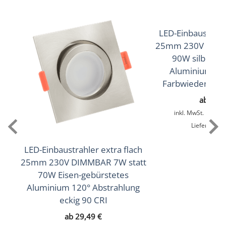
60° Reflektor
Lichtstrom (Lumen)
LED-Einbaustrahle
2× 530lm
,
510lm
(3000K (Warmweiß))
(2700K
25mm 230V DIMM
,
550lm
,
570lm
(Warmweiß))
(4000K (Neutralweiß))
90W silber-g
(5000K (Tageslichtweiß))
Aluminium 60°
Farbwiedergabe 
Lichtfarbtemperatur (K)
ab
29,
2700K (Warmweiß), 3000K (Warmweiß), 4000K
inkl. MwSt.
zzgl.
V
(Neutralweiß), 5000K (Tageslichtweiß)
Lieferzeit:
1
Farbwiedergabe (CRI / Ra)
LED-Einbaustrahler extra flach
93
25mm 230V DIMMBAR 7W statt
70W Eisen-gebürstetes
Schutzklasse (IP)
Aluminium 120° Abstrahlung
IP20
eckig 90 CRI
ab
29,49
€
Mittlere Lebensdauer