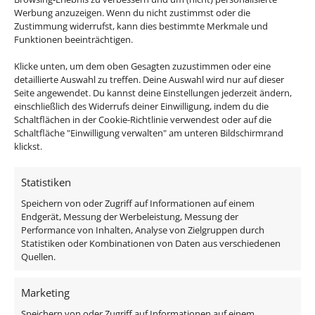
Werbung anzuzeigen. Wenn du nicht zustimmst oder die
Zustimmung widerrufst, kann dies bestimmte Merkmale und
Stimmige Designs:
Die Kollektion ist harmonisch,
Funktionen beeinträchtigen.
im gleichen Design & Licht aufeinander
Klicke unten, um dem oben Gesagten zuzustimmen oder eine
abgestimmt, sodass du in deinem Zuhause eine
detaillierte Auswahl zu treffen. Deine Auswahl wird nur auf dieser
einheitliche und stilvolle Optik genießen kannst.
Seite angewendet. Du kannst deine Einstellungen jederzeit ändern,
Vielseitigkeit für jeden Raum:
Ob Wand-,
einschließlich des Widerrufs deiner Einwilligung, indem du die
Schaltflächen in der Cookie-Richtlinie verwendest oder auf die
Decken-, Tisch-, Steh- oder Pendelleuchte – jede
Schaltfläche "Einwilligung verwalten" am unteren Bildschirmrand
Leuchte ist ein Lichtkunstwerk für sich und
klickst.
erfüllt unterschiedlichste Ansprüche.
Hochwertige Verarbeitung:
Robuste Materialien
Statistiken
und erstklassige Verarbeitung garantieren
Speichern von oder Zugriff auf Informationen auf einem
Langlebigkeit und eine edle Erscheinung.
Endgerät, Messung der Werbeleistung, Messung der
Energieeffiziente LED-Technologie:
Spare Strom
Performance von Inhalten, Analyse von Zielgruppen durch
Statistiken oder Kombinationen von Daten aus verschiedenen
und schone die Umwelt, ohne auf helles,
Quellen.
angenehmes Licht zu verzichten.
Marketing
Passendes Zubehör:
Speichern von oder Zugriff auf Informationen auf einem