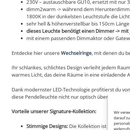
230V – austauschbare GU10, ersetzt mit nur 
dimm2warm -> während dem Herunterdimmen, wi
1800K in der dunkelsten Leuchtstufe die Licht
sehr hell & höhenverstellbar bis 150cm Länge
dieses Leuchte benötigt einen Dimmer -> m
mit einem passenden Dimmaktor oder Gateway
Entdecke hier unsere
Wechselringe
, mit denen du b
Ihr schlankes, schlichtes Design verleiht jedem Raum
warmes Licht, das deine Räume in eine einladende A
Dank modernster LED-Technologie profitierst du von 
diese Pendelleuchte nicht nur optisch überzeugt, so
Vorteile unserer Signature-Kollektion:
Wir verw
darauf zu
personal
Stimmige Designs:
Die Kollektion ist harmoni
widerruf