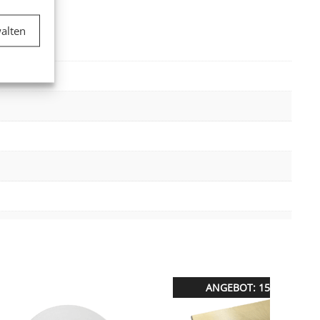
er aktiv
alten
er aktiv
ANGEBOT: 15% RABATT