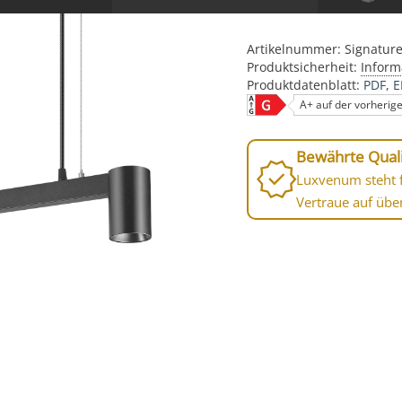
Artikelnummer:
Signatur
Produktsicherheit:
Inform
Produktdatenblatt:
PDF
E
A+ auf der vorherig
Bewährte Quali
Luxvenum steht f
Vertraue auf übe