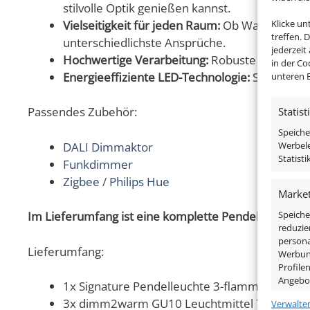
stilvolle Optik genießen kannst.
Klicke u
Vielseitigkeit für jeden Raum:
Ob Wand-, Decken
treffen. 
unterschiedlichste Ansprüche.
jederzeit
Hochwertige Verarbeitung:
Robuste Materialie
in der Co
Energieeffiziente LED-Technologie:
Spare Stro
unteren B
Statist
Passendes Zubehör:
Speiche
Werbele
DALI Dimmaktor
Statist
Funkdimmer
Zigbee / Philips Hue
Market
Speiche
Im Lieferumfang ist eine komplette Pendelleuchte s
reduzie
persona
Lieferumfang:
Werbung
Profile
Angebo
1x Signature Pendelleuchte 3-flammig schwar
3x dimm2warm GU10 Leuchtmittel 7W
Verwalte