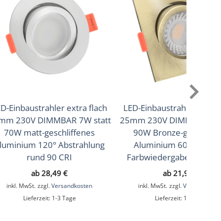
D-Einbaustrahler extra flach
LED-Einbaustrahler extra 
mm 230V DIMMBAR 7W statt
25mm 230V DIMMBAR 7W 
70W matt-geschliffenes
90W Bronze-gebürstet
luminium 120° Abstrahlung
Aluminium 60° Reflekt
rund 90 CRI
Farbwiedergabe 90 Cri e
ab
28,49
€
ab
21,99
€
inkl. MwSt.
zzgl.
Versandkosten
inkl. MwSt.
zzgl.
Versandkoste
Lieferzeit:
1-3 Tage
Lieferzeit:
1-3 Tage