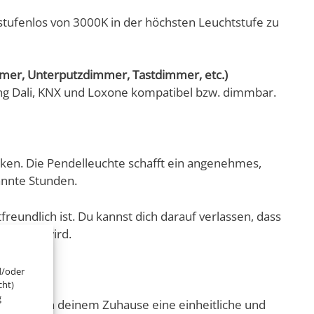
ufenlos von 3000K in der höchsten Leuchtstufe zu
er, Unterputzdimmer, Tastdimmer, etc.)
g Dali, KNX und Loxone kompatibel bzw. dimmbar.
irken. Die Pendelleuchte schafft ein angenehmes,
annte Stunden.
reundlich ist. Du kannst dich darauf verlassen, dass
gerecht wird.
d/oder
cht)
g
odass du in deinem Zuhause eine einheitliche und