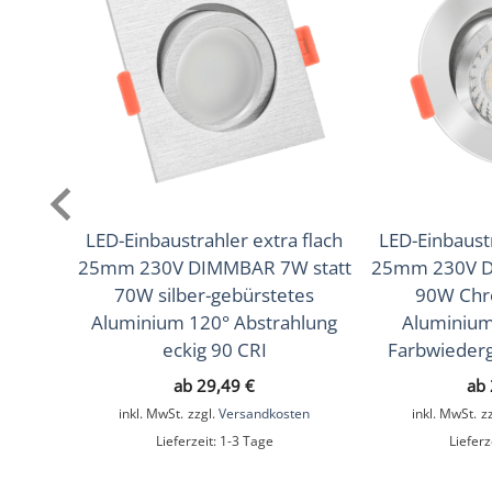
Farbwiedergabe (CRI /
95
Ra)
Schutzklasse (IP)
IP20
Mittlere Lebensdauer
35.000 Std.
Schwenkbar
Nein
Material
Aluminium
LED-Einbaustrahler extra flach
LED-Einbaustr
25mm 230V DIMMBAR 7W statt
25mm 230V D
Sockel
GU10
70W silber-gebürstetes
90W Chr
Aluminium 120° Abstrahlung
Aluminium
Schaltzyklen
> 15.000
eckig 90 CRI
Farbwiederg
Anlaufzeit
< 1,00 Sek.
ab
29,49
€
ab
inkl. MwSt.
zzgl.
Versandkosten
inkl. MwSt.
z
Zündzeit
< 0,5 Sek.
Lieferzeit:
1-3 Tage
Lieferz
Farbe
Schwarz