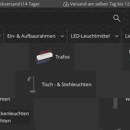
ckversand (14 Tage)
Versand am selben Tag bis 12
Ein- & Aufbaurahmen
LED-Leuchtmittel
Li
euchten
urahmen
Aufbauleuchten
GU10
Aufbauleuchten
Wandleuchten
Trafos
Pendelleuchten
KNX
GU5.3 / 
Deckenle
LED-Leuc
Bod
uchten
Mehrflammige D
Pendelleuchte 
Einbau-Deckenl
flammig | 3x 7
Tisch - & Stehleuchten
matt schwarz
205,00
€
inkl. MwSt.
zzg
hten
W
Lieferzeit:
1-3 Tage
kenleuchten
-
+
Pendelleuchte SIGNAT
chten
endelleuchten