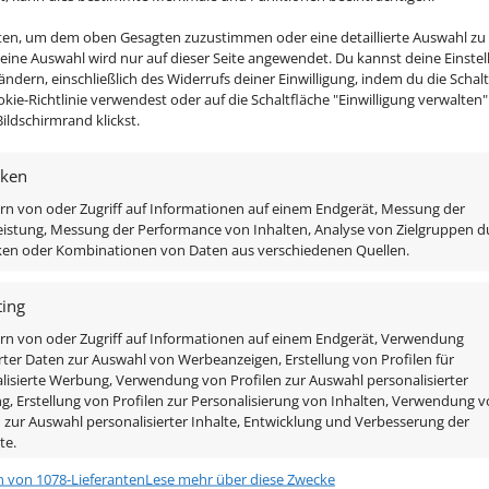
nten, um dem oben Gesagten zuzustimmen oder eine detaillierte Auswahl zu
-, Tisch-, Steh- oder Pendelleuchte – jede Leuchte ist ein 
Deine Auswahl wird nur auf dieser Seite angewendet. Du kannst deine Einste
 ändern, einschließlich des Widerrufs deiner Einwilligung, indem du die Schal
n und erstklassige Verarbeitung garantieren Langlebigkei
okie-Richtlinie verwendest oder auf die Schaltfläche "Einwilligung verwalten
m und schone die Umwelt, ohne auf helles, angenehmes Li
ildschirmrand klickst.
iken
rn von oder Zugriff auf Informationen auf einem Endgerät, Messung der
istung, Messung der Performance von Inhalten, Analyse von Zielgruppen d
iken oder Kombinationen von Daten aus verschiedenen Quellen.
ing
rn von oder Zugriff auf Informationen auf einem Endgerät, Verwendung
amt Leuchtmittel enthalten um diese direkt an 230V ansc
rter Daten zur Auswahl von Werbeanzeigen, Erstellung von Profilen für
lisierte Werbung, Verwendung von Profilen zur Auswahl personalisierter
, Erstellung von Profilen zur Personalisierung von Inhalten, Verwendung 
n zur Auswahl personalisierter Inhalte, Entwicklung und Verbesserung der
te.
z matt
n von 1078-Lieferanten
Lese mehr über diese Zwecke