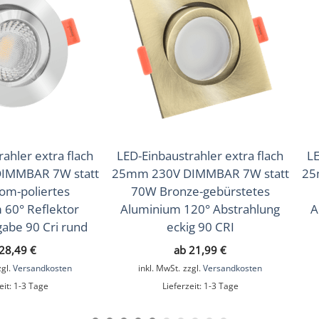
ahler extra flach
LED-Einbaustrahler extra flach
LE
IMMBAR 7W statt
25mm 230V DIMMBAR 7W statt
25
om-poliertes
70W Bronze-gebürstetes
 60° Reflektor
Aluminium 120° Abstrahlung
A
abe 90 Cri rund
eckig 90 CRI
28,49
€
ab
21,99
€
zgl.
Versandkosten
inkl. MwSt.
zzgl.
Versandkosten
eit:
1-3 Tage
Lieferzeit:
1-3 Tage