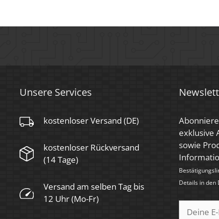
Farbkonsistenz
< 6 SDCM
Energieeffizienzklasse
G
Marke / Hersteller
Luxvenum
Unsere Services
Newslett
kostenloser Versand (DE)
Abonniere
exklusive
sowie Prod
kostenloser Rückversand
Informati
(14 Tage)
Bestätigungsli
Details in den
Versand am selben Tag bis
12 Uhr (Mo-Fr)