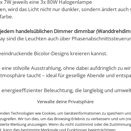
3x 7W jeweils eine 3x 80W Halogenlampe
rd das Licht nicht nur dunkler, sondern ändert auch st
farbe.
it jedem handelsüblichen Dimmer dimmbar (Wanddrehdimm
 sind die Leuchten auch über Phasenabschnittssteuerun
eeindruckende Bicolor-Designs kreieren kannst.
 eine stilvolle Ausstrahlung, ohne dabei aufdringlich zu w
tmosphäre taucht – ideal für gesellige Abende und entsp
energieeffizienter Beleuchtung, die langlebig und umweltf
ndern auch in Funktion und Qualität höchsten Ansprüchen 
Verwalte deine Privatsphäre
enden Technologien wie Cookies, um Geräteinformationen zu speichern un
zugreifen. Wir tun dies, um das Browsing-Erlebnis zu verbessern und um (ni
isierte Werbung anzuzeigen. Wenn du nicht zustimmst oder die Zustimmun
sch, im gleichen Design & Licht aufeinander abgestimmt, s
st, kann dies bestimmte Merkmale und Funktionen beeinträchtigen.