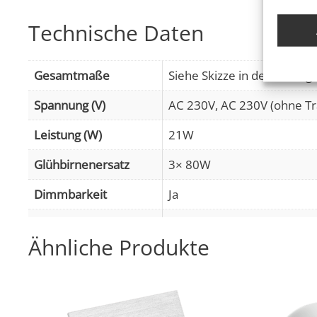
Eigens
Technische Daten
Abgleic
Verknüp
anhand 
Gesamtmaße
Siehe Skizze in der Bilderga
Gewähr
Spannung (V)
AC 230V, AC 230V (ohne Tr
Betrug
Werbun
Leistung (W)
21W
Glühbirnenersatz
3× 80W
Dimmbarkeit
Ja
Abstrahlwinkel
60° Reflektor
Ähnliche Produkte
Lichtstrom (Lumen)
3× 500lm
Lichtfarbtemperatur
1800–3000K D2W (Dim-to
(K)