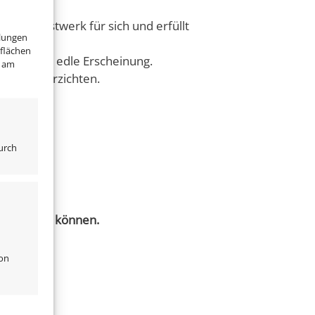
Lichtkunstwerk für sich und erfüllt
llungen
tflächen
t und eine edle Erscheinung.
" am
cht zu verzichten.
urch
hließen zu können.
von