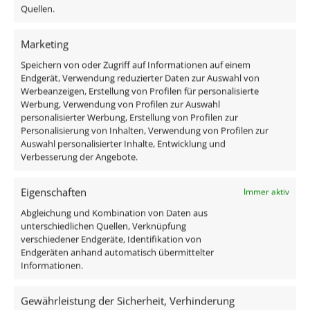
Quellen.
ab
35,99
€
Lieferzeit:
1-3 Tage
inkl. MwSt.
zzgl.
Versandkosten
Marketing
Lieferzeit:
1-3 Tage
Speichern von oder Zugriff auf Informationen auf einem
Endgerät, Verwendung reduzierter Daten zur Auswahl von
Werbeanzeigen, Erstellung von Profilen für personalisierte
Werbung, Verwendung von Profilen zur Auswahl
personalisierter Werbung, Erstellung von Profilen zur
Personalisierung von Inhalten, Verwendung von Profilen zur
Auswahl personalisierter Inhalte, Entwicklung und
Verbesserung der Angebote.
Eigenschaften
Immer aktiv
Abgleichung und Kombination von Daten aus
Smart Home 24V LED-
Bad LED-Einbaustrahler
unterschiedlichen Quellen, Verknüpfung
verschiedener Endgeräte, Identifikation von
Einbaustrahler rund |
IP44 flach 25mm 230V
Endgeräten anhand automatisch übermittelter
25mm & 6W | Alu matt |
DIMMBAR 90 CRI 7W statt
Informationen.
120° | KNX, DALI, ZIGBEE,
90W Forma Aqua Eisen-
ECHO, Loxone, GOOGLE,
gebürstetes Aluminium
Gewährleistung der Sicherheit, Verhinderung