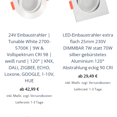
24V Einbaustrahler |
LED-Einbaustrahler extra
Tunable White 2700-
flach 25mm 230V
5700K | 9W &
DIMMBAR 7W statt 70W
Vollspektrum CRI 98 |
silber-gebürstetes
weiß rund | 120° | KNX,
Aluminium 120°
DALI, ZIGBEE, ECHO,
Abstrahlung eckig 90 CRI
Loxone, GOOGLE, 1-10V,
ab
29,49
€
HUE
inkl. MwSt.
zzgl.
Versandkosten
ab
42,99
€
Lieferzeit:
1-3 Tage
inkl. MwSt.
zzgl.
Versandkosten
Lieferzeit:
1-3 Tage