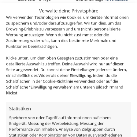
Lieferzeit:
1-3 Tage
Verwalte deine Privatsphäre
Wir verwenden Technologien wie Cookies, um Geräteinformationen
zu speichern und/oder darauf zuzugreifen. Wir tun dies, um das
Browsing-Erlebnis zu verbessern und um (nicht) personalisierte
Werbung anzuzeigen. Wenn du nicht zustimmst oder die
Zustimmung widerrufst, kann dies bestimmte Merkmale und
Funktionen beeinträchtigen.
Klicke unten, um dem oben Gesagten zuzustimmen oder eine
detaillierte Auswahl zu treffen. Deine Auswahl wird nur auf dieser
Seite angewendet. Du kannst deine Einstellungen jederzeit ändern,
einschließlich des Widerrufs deiner Einwilligung, indem du die
Schaltflächen in der Cookie-Richtlinie verwendest oder auf die
LED-Einbaustrahler GU10
Bad LED-Einbaustrahler
Schaltfläche "Einwilligung verwalten" am unteren Bildschirmrand
| 230V | DIMMBAR | 7W
IP44 flach 25mm 230V
klickst.
statt 80W | 120° Milchglas
dimm2warm 1800-3000K
| 93 Cri | Aluminium |
Statistiken
95 CRI 7W statt 50W
anthrazit | rund
Forma Aqua weißes
Speichern von oder Zugriff auf Informationen auf einem
Endgerät, Messung der Werbeleistung, Messung der
Aluminium 120° Milchglas
ab
26,49
€
Performance von Inhalten, Analyse von Zielgruppen durch
rund
inkl. MwSt.
zzgl.
Versandkosten
Statistiken oder Kombinationen von Daten aus verschiedenen