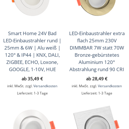
Aufbauleuchten
(81)
LED-Leuchtmittel
(30)
Zubehör
(13)
Smart Home 24V Bad
LED-Einbaustrahler extra
Zubehör
(43)
LED-Einbaustrahler rund |
flach 25mm 230V
Sale
25mm & 6W | Alu weiß |
DIMMBAR 7W statt 70W
(16)
120° & IP44 | KNX, DALI,
Bronze-gebürstetes
Musterkoffer
(4)
ZIGBEE, ECHO, Loxone,
Aluminium 120°
GOOGLE, 1-10V, HUE
Abstrahlung rund 90 CRI
Geschenkgutscheine
(1)
ab
35,49
€
ab
28,49
€
inkl. MwSt.
zzgl.
Versandkosten
inkl. MwSt.
zzgl.
Versandkosten
Lieferzeit:
1-3 Tage
Lieferzeit:
1-3 Tage