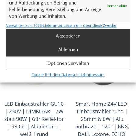
HOMEMATIC, 1-10V, HUE
60° Reflektor rund
und Aufdeckung von Betrug und
Immer aktiv
Fehlerbehebung, Bereitstellung und Anzeige
ab
30,49
€
ab
33,99
€
von Werbung und Inhalten.
inkl. MwSt.
zzgl.
Versandkosten
inkl. MwSt.
zzgl.
Versandkosten
Verwalten von 1078-Lieferanten
Lese mehr über diese Zwecke
Lieferzeit:
1-3 Tage
Lieferzeit:
1-3 Tage
Akzeptieren
Ablehnen
Optionen verwalten
Cookie-Richtlinie
Datenschutz
Impressum
LED-Einbaustrahler GU10
Smart Home 24V LED-
| 230V | DIMMBAR | 7W
Einbaustrahler rund |
statt 90W | 60° Reflektor
25mm & 6W | Alu
| 93 Cri | Aluminium |
anthrazit | 120° | KNX,
weiß | rund
DALI, Loxone, ECHO,