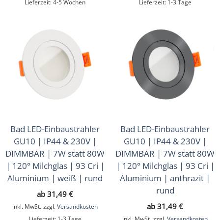
Lieferzeit:
4-5 Wochen
Lieferzeit:
1-3 Tage
Bad LED-Einbaustrahler
Bad LED-Einbaustrahler
GU10 | IP44 & 230V |
GU10 | IP44 & 230V |
DIMMBAR | 7W statt 80W
DIMMBAR | 7W statt 80W
| 120° Milchglas | 93 Cri |
| 120° Milchglas | 93 Cri |
Aluminium | weiß | rund
Aluminium | anthrazit |
rund
ab
31,49
€
ab
31,49
€
inkl. MwSt.
zzgl.
Versandkosten
Lieferzeit:
1-3 Tage
inkl. MwSt.
zzgl.
Versandkosten