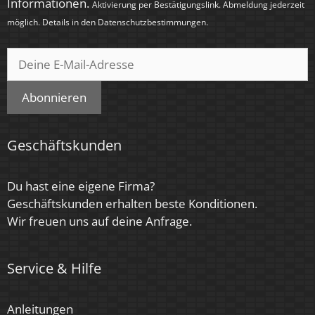
< 0,5 Sek.
Informationen.
Aktivierung per Bestätigungslink. Abmeldung jederzeit
möglich. Details in den
Datenschutzbestimmungen
.
Farbe
Anthrazit
Farbkonsistenz
Abonnieren
< 6 SDCM
Energieeffizienzklasse
Geschäftskunden
F, G
Du hast eine eigene Firma?
Herstellergarantie
Geschäftskunden erhalten beste Konditionen.
4 Jahre
Wir freuen uns auf deine Anfrage.
Marke / Hersteller
Service & Hilfe
Luxvenum
Für Möbeleinbau geeignet
Anleitungen