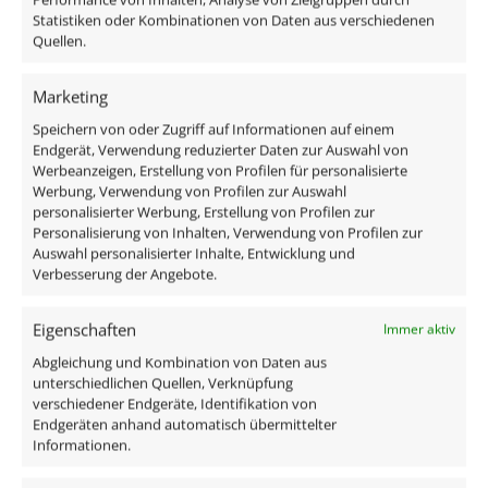
Statistiken oder Kombinationen von Daten aus verschiedenen
1x IP44 Bad Einbaurahmen Aluminium anthrazit
Quellen.
matt
1x GU10 Keramik Spot 7W
Marketing
1x GU10 Anschlusskabel
Speichern von oder Zugriff auf Informationen auf einem
Endgerät, Verwendung reduzierter Daten zur Auswahl von
Technische Daten
Werbeanzeigen, Erstellung von Profilen für personalisierte
Werbung, Verwendung von Profilen zur Auswahl
personalisierter Werbung, Erstellung von Profilen zur
Gesamtmaße
Personalisierung von Inhalten, Verwendung von Profilen zur
Auswahl personalisierter Inhalte, Entwicklung und
82×82×70mm
Verbesserung der Angebote.
Lochausschnitt Ø
Eigenschaften
Immer aktiv
60–68mm
Abgleichung und Kombination von Daten aus
unterschiedlichen Quellen, Verknüpfung
Spannung (V)
verschiedener Endgeräte, Identifikation von
Endgeräten anhand automatisch übermittelter
AC 230V (ohne Trafo)
Informationen.
Leistung (W)