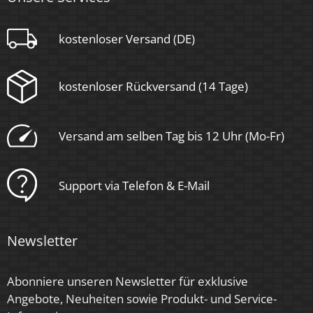
Aluminium, Glas, Keramik
kostenloser Versand (DE)
Sockel
kostenloser Rückversand (14 Tage)
GU10
Form
Versand am selben Tag bis 12 Uhr (Mo-Fr)
Rund
Schaltzyklen
Support via Telefon & E-Mail
> 15.000
Anlaufzeit
Newsletter
< 1,00 Sek.
Abonniere unseren Newsletter für exklusive
Zündzeit
Angebote, Neuheiten sowie Produkt- und Service-