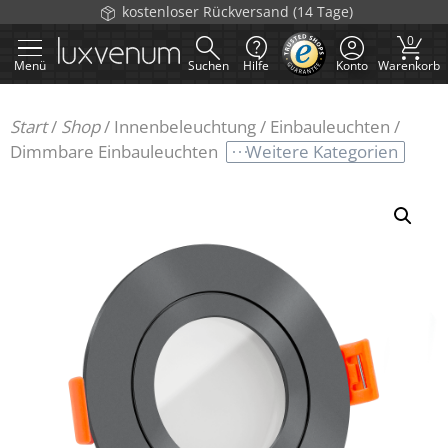
Zum
kostenloser Rückversand (14 Tage)
Inhalt
0
springen
Menü
Suchen
Hilfe
Konto
Warenkorb
Start
/
Shop
/
Innenbeleuchtung
/
Einbauleuchten
/
Weitere Kategorien
Dimmbare Einbauleuchten