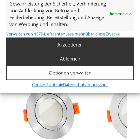
Gewährleistung der Sicherheit, Verhinderung
7W
und Aufdeckung von Betrug und
Immer aktiv
Fehlerbehebung, Bereitstellung und Anzeige
Glühbirnenersatz
von Werbung und Inhalten.
80W
Verwalten von 1078-Lieferanten
Lese mehr über diese Zwecke
Mehr anzeigen
Akzeptieren
Dimmbarkeit
Ja
Ablehnen
Ähnliche Produkte
Abstrahlwinkel
Optionen verwalten
Cookie-Richtlinie
Datenschutz
Impressum
120° Milchglas
Lichtstrom (Lumen)
500lm
,
520lm
(2700K (Warmweiß))
(3000K
,
540lm
,
560lm
(Warmweiß))
(4000K (Neutralweiß))
(5000K (Tageslichtweiß))