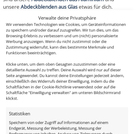
unsere
Abdeckblenden aus Glas
etwas für dich.
Verwalte deine Privatsphäre
Classic-Line Forma: GU10 Bad LED Einbaustrahler in
Wir verwenden Technologien wie Cookies, um Geräteinformationen
tollen Designs. Hergestellt aus CNC-gefrästem
zu speichern und/oder darauf zuzugreifen. Wir tun dies, um das
Browsing-Erlebnis zu verbessern und um (nicht) personalisierte
Aluminium mit hochwertigem, austauschbarem
Werbung anzuzeigen. Wenn du nicht zustimmst oder die
Leuchtmittel, Direktanschluss an 230V – ohne Trafo.
Zustimmung widerrufst, kann dies bestimmte Merkmale und
Funktionen beeinträchtigen.
Passendes Zubehör:
Klicke unten, um dem oben Gesagten zuzustimmen oder eine
detaillierte Auswahl zu treffen. Deine Auswahl wird nur auf dieser
DALI Dimmaktor
Seite angewendet. Du kannst deine Einstellungen jederzeit ändern,
einschließlich des Widerrufs deiner Einwilligung, indem du die
Funkdimmer
Schaltflächen in der Cookie-Richtlinie verwendest oder auf die
Zigbee / Philips Hue
Schaltfläche "Einwilligung verwalten" am unteren Bildschirmrand
klickst.
Das enthaltene Leuchtmittel ist im edlen Milchglas
Design, ist austauschbar und ist direkt anschlussfertig
Statistiken
an 230V, da alle benötigten Komponenten im
Speichern von oder Zugriff auf Informationen auf einem
Lieferumfang enthalten sind:
Endgerät, Messung der Werbeleistung, Messung der
Performance von Inhalten, Analyse von Zielgruppen durch