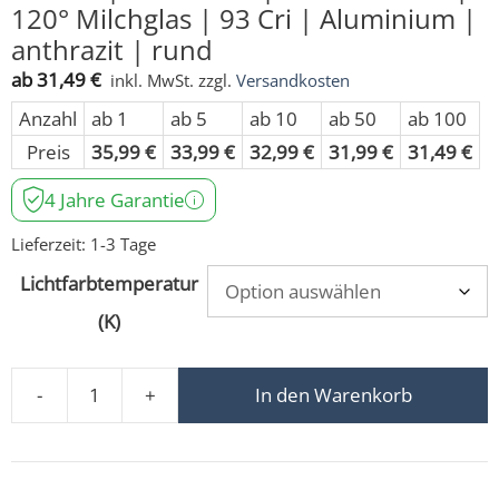
120° Milchglas | 93 Cri | Aluminium |
anthrazit | rund
ab
31,49
€
inkl. MwSt.
zzgl.
Versandkosten
Anzahl
ab 1
ab 5
ab 10
ab 50
ab 100
Preis
35,99
€
33,99
€
32,99
€
31,99
€
31,49
€
4 Jahre Garantie
Lieferzeit:
1-3 Tage
Lichtfarbtemperatur
(K)
-
+
In den Warenkorb
Bad LED-Einbaustrahler GU10 | IP44 & 230V | DIMMBAR |