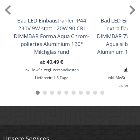
Lichtfarbtemperatur (K)
2700K (Warmweiß), 3000K (Warmweiß), 4000K
Bad LED-Einbaustrahler IP44
Bad LED-Einbaus
(Neutralweiß), 5000K (Tageslichtweiß)
230V 9W statt 120W 90 CRI
extra flach 
DIMMBAR Forma Aqua Chrom-
DIMMBAR 7W sta
Farbwiedergabe (CRI / Ra)
poliertes Aluminium 120°
Aqua silber-g
93
Milchglas rund
Aluminium 120° M
90 C
ab
40,49
€
Schutzklasse (IP)
ab
33,
inkl. MwSt.
zzgl.
Versandkosten
IP44
Lieferzeit:
1-3 Tage
inkl. MwSt.
zzgl.
V
Lieferzeit:
1
Mittlere Lebensdauer
35.000 Std.
Schwenkbar
Nein
Material
Unsere Services