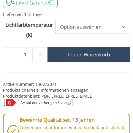
4 Jahre Garantie
Lieferzeit:
1-3 Tage
Lichtfarbtemperatur
(K)
-
+
In den Warenkorb
Bad LED-Einbaustrahler IP44 | 25mm flach | 230V & DIM
Artikelnummer:
146872371
Produktsicherheit:
Informationen anzeigen
Produktdatenblatt:
PDF
EPREL
EPREL
EPREL
A+ auf der vorherigen Skala
Bewährte Qualität seit 13 Jahren
Luxvenum steht für innovative Technik und stilvolle,