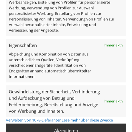
Werbeanzeigen, Erstellung von Profilen für personalisierte
Werbung, Verwendung von Profilen zur Auswahl
personalisierter Werbung, Erstellung von Profilen zur
Personalisierung von Inhalten, Verwendung von Profilen zur
Das enthaltene Leuchtmittel verfügt über einen
Auswahl personalisierter Inhalte, Entwicklung und
Verbesserung der Angebote.
modernen Reflektor, ist austauschbar und ist direkt
anschlussfertig an 230V, da alle benötigten
Eigenschaften
Immer aktiv
Komponenten des Strahlers im Lieferumfang
enthalten sind:
Abgleichung und Kombination von Daten aus
unterschiedlichen Quellen, Verknüpfung
verschiedener Endgeräte, Identifikation von
1x Bad Einbaurahmen Forma Aqua IP44
Endgeräten anhand automatisch übermittelter
Aluminium matt-geschliffen rund
Informationen.
1x ultra flaches LED-Modul 7W
Gewährleistung der Sicherheit, Verhinderung
Technische Daten
und Aufdeckung von Betrug und
Immer aktiv
Fehlerbehebung, Bereitstellung und Anzeige
von Werbung und Inhalten.
Gesamtmaße
Verwalten von 1078-Lieferanten
Lese mehr über diese Zwecke
82×82×25mm
Akzeptieren