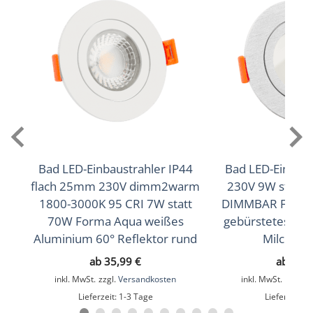
20° Reflektor
Lichtstrom (Lumen)
450lm
,
470lm
(2700K (Warmweiß))
(3000K
,
500lm
(Warmweiß))
(4000K (Neutralweiß))
Lichtfarbtemperatur (K)
2700K (Warmweiß), 3000K (Warmweiß), 4000K
(Neutralweiß)
Bad LED-Einbaustrahler IP44
Bad LED-Einbaus
flach 25mm 230V dimm2warm
230V 9W statt 
Farbwiedergabe (CRI / Ra)
1800-3000K 95 CRI 7W statt
DIMMBAR Forma 
70W Forma Aqua weißes
gebürstetes Al
93
Aluminium 60° Reflektor rund
Milchglas
Schutzklasse (IP)
ab
35,99
€
ab
40,
IP44
inkl. MwSt.
zzgl.
Versandkosten
inkl. MwSt.
zzgl.
V
Lieferzeit:
1-3 Tage
Lieferzeit:
1
Mittlere Lebensdauer