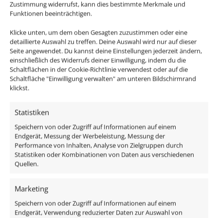
das austauschbare Aluminium ist aus CNC-gefrästem
Zustimmung widerrufst, kann dies bestimmte Merkmale und
Aluminium hergestellt.
Funktionen beeinträchtigen.
Klicke unten, um dem oben Gesagten zuzustimmen oder eine
Diese ultra flachen, dimmbaren LED-Einbaustrahler
detaillierte Auswahl zu treffen. Deine Auswahl wird nur auf dieser
sehen nicht nur super edel & modern aus, sondern
Seite angewendet. Du kannst deine Einstellungen jederzeit ändern,
einschließlich des Widerrufs deiner Einwilligung, indem du die
erzeugen auch ein helles und sehr angenehmes Licht
Schaltflächen in der Cookie-Richtlinie verwendest oder auf die
für dein Badezimmer oder auch den überdachten
Schaltfläche "Einwilligung verwalten" am unteren Bildschirmrand
Außenbereich und das mit 80-90% weniger
klickst.
Energieverbrauch im Gegensatz zu den alten
Halogenlampen.
Statistiken
Speichern von oder Zugriff auf Informationen auf einem
Endgerät, Messung der Werbeleistung, Messung der
Performance von Inhalten, Analyse von Zielgruppen durch
Statistiken oder Kombinationen von Daten aus verschiedenen
Passendes Zubehör:
Quellen.
DALI Dimmaktor
Marketing
Funkdimmer
Speichern von oder Zugriff auf Informationen auf einem
Zigbee / Philips Hue
Endgerät, Verwendung reduzierter Daten zur Auswahl von