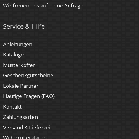
Luxvenum
Wir freuen uns auf deine Anfrage.
Herstellergarantie
Service & Hilfe
4 Jahre
Für Möbeleinbau geeignet
Anleitungen
Ja
Kataloge
Musterkoffer
Geschenkgutscheine
Lokale Partner
Häufige Fragen (FAQ)
Kontakt
Zahlungsarten
Versand & Lieferzeit
Widerruf erklären