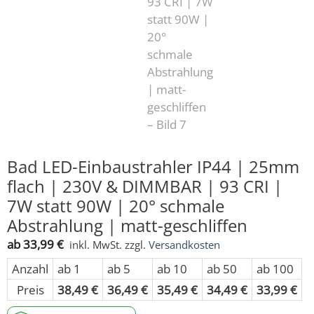
Bad LED-Einbaustrahler IP44 | 25mm
flach | 230V & DIMMBAR | 93 CRI |
7W statt 90W | 20° schmale
Abstrahlung | matt-geschliffen
ab
33,99
€
inkl. MwSt.
zzgl.
Versandkosten
Anzahl
ab 1
ab 5
ab 10
ab 50
ab 100
Preis
38,49
€
36,49
€
35,49
€
34,49
€
33,99
€