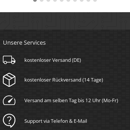
35.000 Std.
Schwenkbar
Nein
Material
Unsere Services
Aluminium, Glas
kostenloser Versand (DE)
Sockel
kostenloser Rückversand (14 Tage)
Ultraflach
Form
Versand am selben Tag bis 12 Uhr (Mo-Fr)
Rund
Support via Telefon & E-Mail
Schaltzyklen