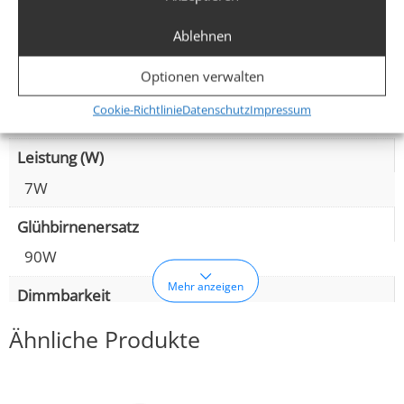
Lochausschnitt Ø
Ablehnen
60–68mm
Optionen verwalten
Spannung (V)
Cookie-Richtlinie
Datenschutz
Impressum
AC 230V
Leistung (W)
7W
Glühbirnenersatz
90W
Mehr anzeigen
Dimmbarkeit
Ja
Ähnliche Produkte
Abstrahlwinkel