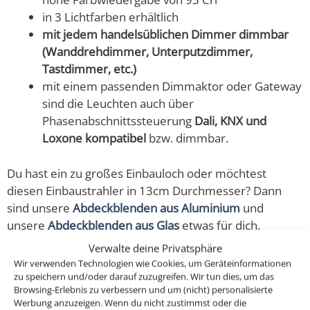
in 3 Lichtfarben erhältlich
mit jedem handelsüblichen Dimmer dimmbar
(Wanddrehdimmer, Unterputzdimmer,
Tastdimmer, etc.)
mit einem passenden Dimmaktor oder Gateway
sind die Leuchten auch über
Phasenabschnittssteuerung
Dali, KNX und
Loxone kompatibel
bzw. dimmbar.
Du hast ein zu großes Einbauloch oder möchtest
diesen Einbaustrahler in 13cm Durchmesser? Dann
sind unsere
Abdeckblenden aus Aluminium
und
unsere
Abdeckblenden aus Glas
etwas für dich.
Verwalte deine Privatsphäre
Entdecke Forma Aqua – Bad-Einbauleuchten welche
Wir verwenden Technologien wie Cookies, um Geräteinformationen
ausschließlich aus CNC-gefrästem Aluminium & Glas
zu speichern und/oder darauf zuzugreifen. Wir tun dies, um das
Browsing-Erlebnis zu verbessern und um (nicht) personalisierte
gefertigt sind und auch noch richtig gut aussehen. Auch
Werbung anzuzeigen. Wenn du nicht zustimmst oder die