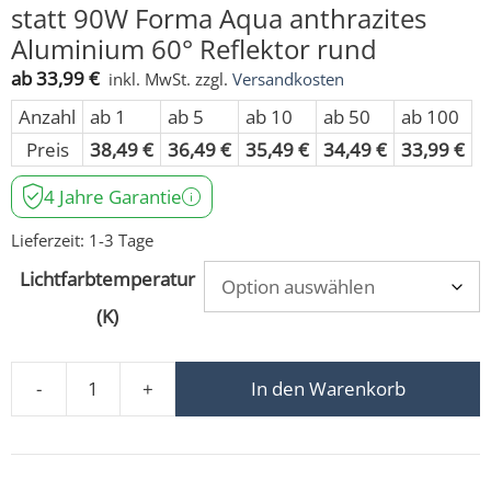
statt 90W Forma Aqua anthrazites
Aluminium 60° Reflektor rund
ab
33,99
€
inkl. MwSt.
zzgl.
Versandkosten
Anzahl
ab 1
ab 5
ab 10
ab 50
ab 100
Preis
38,49
€
36,49
€
35,49
€
34,49
€
33,99
€
4 Jahre Garantie
Lieferzeit:
1-3 Tage
Lichtfarbtemperatur
(K)
-
+
In den Warenkorb
Bad LED-Einbaustrahler IP44 flach 25mm 230V DIMMBAR