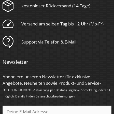
kostenloser Rückversand (14 Tage)
Ultraflach
Form
Versand am selben Tag bis 12 Uhr (Mo-Fr)
Rund
Support via Telefon & E-Mail
Schaltzyklen
> 15.000
Newsletter
Anlaufzeit
< 1,00 Sek.
Abonniere unseren Newsletter für exklusive
Zündzeit
Angebote, Neuheiten sowie Produkt- und Service-
Informationen.
< 0,5 Sek.
Aktivierung per Bestätigungslink. Abmeldung jederzeit
möglich. Details in den
Datenschutzbestimmungen
.
Farbe
Anthrazit