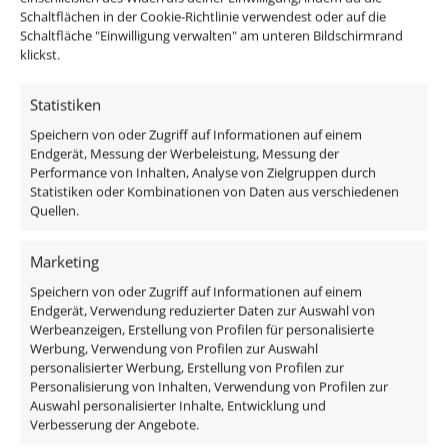
Schaltflächen in der Cookie-Richtlinie verwendest oder auf die
Schaltfläche "Einwilligung verwalten" am unteren Bildschirmrand
klickst.
Passendes Zubehör:
Statistiken
DALI Dimmaktor
Speichern von oder Zugriff auf Informationen auf einem
Funkdimmer
Endgerät, Messung der Werbeleistung, Messung der
Performance von Inhalten, Analyse von Zielgruppen durch
Zigbee / Philips Hue
Statistiken oder Kombinationen von Daten aus verschiedenen
Quellen.
Marketing
Das enthaltene Leuchtmittel verfügt über einen
Speichern von oder Zugriff auf Informationen auf einem
modernen Reflektor, ist austauschbar und ist direkt
Endgerät, Verwendung reduzierter Daten zur Auswahl von
anschlussfertig an 230V, da alle benötigten
Werbeanzeigen, Erstellung von Profilen für personalisierte
Werbung, Verwendung von Profilen zur Auswahl
Komponenten des Strahlers im Lieferumfang
personalisierter Werbung, Erstellung von Profilen zur
enthalten sind:
Personalisierung von Inhalten, Verwendung von Profilen zur
Auswahl personalisierter Inhalte, Entwicklung und
Verbesserung der Angebote.
1x Bad Einbaurahmen Forma Aqua IP44