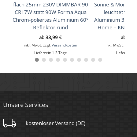
flach 25mm 230V DIMMBAR 90
Sonne & Mond ant
Farbwiedergabe (CRI / Ra)
CRI 7W statt 90W Forma Aqua
leuchtet vorne
Chrom-poliertes Aluminium 60°
Aluminium 3,3W a
90
Reflektor rund
Home – KNX, DAL
Schutzklasse (IP)
ab
33,99
€
ab
22,
IP44
inkl. MwSt.
zzgl.
Versandkosten
inkl. MwSt.
zzgl.
V
Lieferzeit:
1-3 Tage
Lieferzeit:
1
Mittlere Lebensdauer
35.000 Std.
Schwenkbar
Nein
Material
Unsere Services
Aluminium, Glas
kostenloser Versand (DE)
Sockel