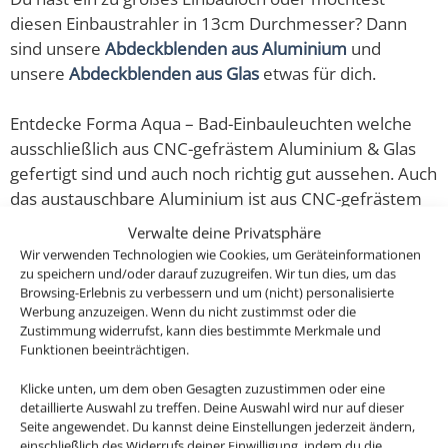
diesen Einbaustrahler in 13cm Durchmesser? Dann
sind unsere
Abdeckblenden aus Aluminium
und
unsere
Abdeckblenden aus Glas
etwas für dich.
Entdecke Forma Aqua – Bad-Einbauleuchten welche
ausschließlich aus CNC-gefrästem Aluminium & Glas
gefertigt sind und auch noch richtig gut aussehen. Auch
das austauschbare Aluminium ist aus CNC-gefrästem
Aluminium hergestellt.
Verwalte deine Privatsphäre
Wir verwenden Technologien wie Cookies, um Geräteinformationen
Diese ultra flachen, dimmbaren LED-Einbaustrahler
zu speichern und/oder darauf zuzugreifen. Wir tun dies, um das
Browsing-Erlebnis zu verbessern und um (nicht) personalisierte
sehen nicht nur super edel & modern aus, sondern
Werbung anzuzeigen. Wenn du nicht zustimmst oder die
erzeugen auch ein helles und sehr angenehmes Licht
Zustimmung widerrufst, kann dies bestimmte Merkmale und
für dein Badezimmer oder auch den überdachten
Funktionen beeinträchtigen.
Außenbereich und das mit 80-90% weniger
Klicke unten, um dem oben Gesagten zuzustimmen oder eine
Energieverbrauch im Gegensatz zu den alten
detaillierte Auswahl zu treffen. Deine Auswahl wird nur auf dieser
Halogenlampen.
Seite angewendet. Du kannst deine Einstellungen jederzeit ändern,
einschließlich des Widerrufs deiner Einwilligung, indem du die