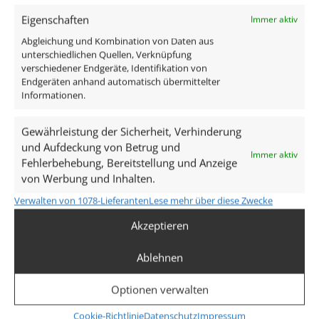
Aluminium anthrazit matt rund
Eigenschaften
Immer aktiv
1x ultra flaches LED-Modul 7W
Abgleichung und Kombination von Daten aus
Technische Daten
unterschiedlichen Quellen, Verknüpfung
verschiedener Endgeräte, Identifikation von
Endgeräten anhand automatisch übermittelter
Informationen.
Gesamtmaße
82×82×25mm
Gewährleistung der Sicherheit, Verhinderung
und Aufdeckung von Betrug und
Lochausschnitt Ø
Immer aktiv
Fehlerbehebung, Bereitstellung und Anzeige
60–68mm
von Werbung und Inhalten.
Verwalten von 1078-Lieferanten
Lese mehr über diese Zwecke
Spannung (V)
Akzeptieren
AC 230V
Ablehnen
Leistung (W)
7W
Optionen verwalten
Cookie-Richtlinie
Datenschutz
Impressum
Glühbirnenersatz