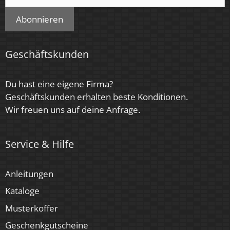
Farbkonsistenz
Abonnieren
< 6 SDCM
Energieeffizienzklasse
Geschäftskunden
F, G
Du hast eine eigene Firma?
Herstellergarantie
Geschäftskunden erhalten beste Konditionen.
4 Jahre
Wir freuen uns auf deine Anfrage.
Marke / Hersteller
Service & Hilfe
Luxvenum
Für Möbeleinbau geeignet
Anleitungen
Ja
Kataloge
Musterkoffer
Geschenkgutscheine