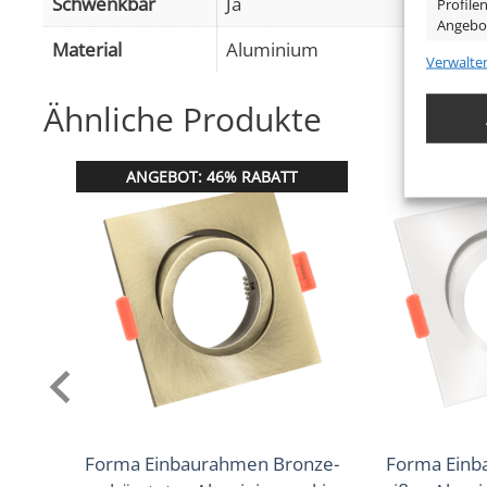
Schwenkbar
Ja
Profile
Angebo
Material
Aluminium
Verwalte
Eigens
Form
Eckig
Ähnliche Produkte
Abgleic
Verknüp
Farbe
Silber – matt
anhand 
ANGEBOT: 46% RABATT
Marke / Hersteller
Luxvenum
Gewähr
Herstellergarantie
6 Jahre
Betrug
Werbun
Forma Einbaurahmen Bronze-
Forma Einb