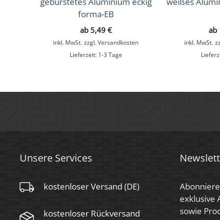
gebürstetes Aluminium eckig
weißes Alumi
forma-EB
ab
5,49
€
ab
inkl. MwSt.
zzgl.
Versandkosten
inkl. MwSt.
z
Lieferzeit:
1-3 Tage
Lieferz
Unsere Services
Newslett
kostenloser Versand (DE)
Abonniere
exklusive
sowie Prod
kostenloser Rückversand