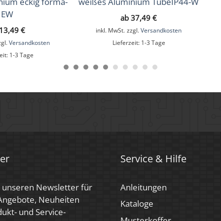
nium eckig forma-
weißes Aluminium TubeIP44-W
EW
ab
37,49
€
13,49
€
inkl. MwSt.
zzgl.
Versandkosten
zgl.
Versandkosten
Lieferzeit:
1-3 Tage
eit:
1-3 Tage
er
Service & Hilfe
 unseren Newsletter für
Anleitungen
 Angebote, Neuheiten
Kataloge
ukt- und Service-
Musterkoffer