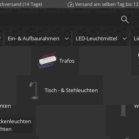
ckversand (14 Tage)
Versand am selben Tag bis 12
Ein- & Aufbaurahmen
LED-Leuchtmittel
Li
euchten
urahmen
Aufbauleuchten
GU10
Aufbauleuchten
Wandleuchten
Trafos
Pendelleuchten
KNX
GU5.3 / 
Deckenle
LED-Leuc
Bod
Mehrflammige D
Forma Einbaura
Einbau-Deckenl
eckig forma-EM
Tisch - & Stehleuchten
ab
13,49
€
inkl. MwSt.
z
hten
W
Anzahl
ab 1
ab 
Preis
15,99
€
14,
kenleuchten
chten
endelleuchten
6 Jahre Garantie