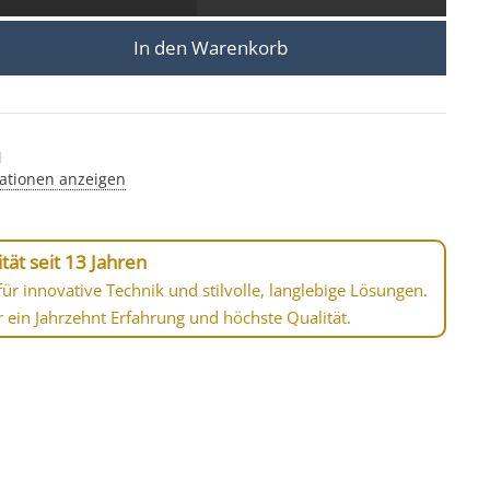
In den Warenkorb
att-geschliffenes Aluminium eckig forma-EM Menge
M
ationen anzeigen
tät seit 13 Jahren
ür innovative Technik und stilvolle, langlebige Lösungen.
r ein Jahrzehnt Erfahrung und höchste Qualität.