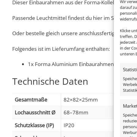
Wir verw
Dieser Einbaurahmen aus der Forma-Kollektion ist a
darauf zu
personal
Passende Leuchtmittel findest du hier im Shop!
widerruf
Klicke u
Oder bestelle gleich unsere anschlussfertigen Kompl
treffen. 
jederzeit
in der Co
Folgendes ist im Lieferumfang enthalten:
unteren B
1x Forma Aluminium Einbaurahmen matt-gesch
Statist
Technische Daten
Speiche
Werbele
Statist
Gesamtmaße
82×82×25mm
Market
Lochausschnitt Ø
68–78mm
Speiche
reduzie
Schutzklasse (IP)
IP20
persona
Werbung