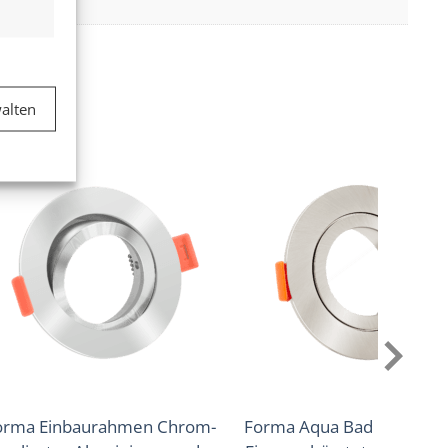
er aktiv
alten
er aktiv
orma Einbaurahmen Chrom-
Forma Aqua Bad Einbaur