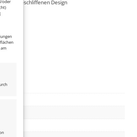
d/oder
m matt-geschliffenen Design
cht)
g
llungen
tflächen
" am
urch
von