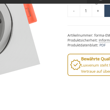
Lieferzeit:
1-3 Tage
-
+
Forma Einbaurahmen m
Artikelnummer:
forma-E
Produktsicherheit:
Inform
Produktdatenblatt:
PDF
Bewährte Quali
Luxvenum steht f
Vertraue auf übe