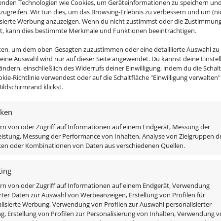
enden Technologien wie Cookies, um Geräteinformationen zu speichern un
us hochwertigstem, CNC-gefrästen Voll-Aluminium in edle
zugreifen. Wir tun dies, um das Browsing-Erlebnis zu verbessern und um (ni
isierte Werbung anzuzeigen. Wenn du nicht zustimmst oder die Zustimmun
st, kann dies bestimmte Merkmale und Funktionen beeinträchtigen.
nten, um dem oben Gesagten zuzustimmen oder eine detaillierte Auswahl zu
ett-Sets und spare bares Geld!
Deine Auswahl wird nur auf dieser Seite angewendet. Du kannst deine Einste
 ändern, einschließlich des Widerrufs deiner Einwilligung, indem du die Schal
okie-Richtlinie verwendest oder auf die Schaltfläche "Einwilligung verwalten
ildschirmrand klickst.
liffen eckig
iken
rn von oder Zugriff auf Informationen auf einem Endgerät, Messung der
istung, Messung der Performance von Inhalten, Analyse von Zielgruppen d
iken oder Kombinationen von Daten aus verschiedenen Quellen.
ing
rn von oder Zugriff auf Informationen auf einem Endgerät, Verwendung
rter Daten zur Auswahl von Werbeanzeigen, Erstellung von Profilen für
lisierte Werbung, Verwendung von Profilen zur Auswahl personalisierter
, Erstellung von Profilen zur Personalisierung von Inhalten, Verwendung 