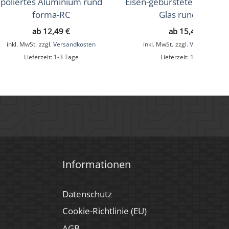
poliertes Aluminium rund
Eisen-gebürstetes Alumin
forma-RC
Glas rund IP44
ab
12,49
€
ab
15,49
€
inkl. MwSt.
zzgl.
Versandkosten
inkl. MwSt.
zzgl.
Versandkoste
Lieferzeit:
1-3 Tage
Lieferzeit:
1-3 Tage
Informationen
Datenschutz
Cookie-Richtlinie (EU)
AGB