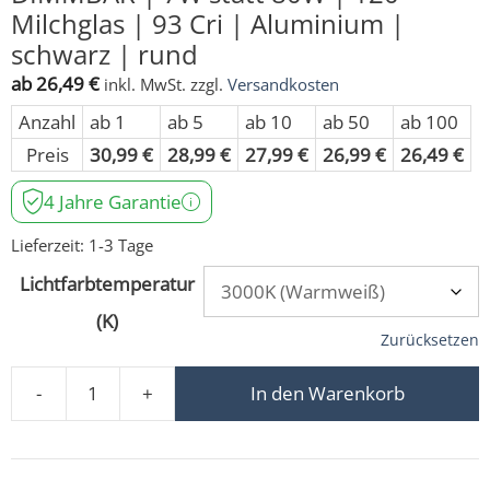
Milchglas | 93 Cri | Aluminium |
schwarz | rund
ab
26,49
€
inkl. MwSt.
zzgl.
Versandkosten
Anzahl
ab 1
ab 5
ab 10
ab 50
ab 100
Preis
30,99
€
28,99
€
27,99
€
26,99
€
26,49
€
4 Jahre Garantie
Lieferzeit:
1-3 Tage
Lichtfarbtemperatur
(K)
Zurücksetzen
-
+
In den Warenkorb
LED-Einbaustrahler GU10 | 230V | DIMMBAR | 7W statt 8