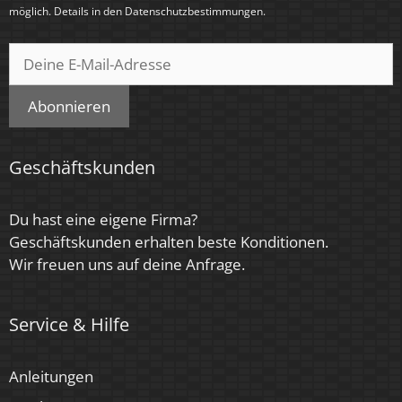
< 0,5 Sek.
möglich. Details in den
Datenschutzbestimmungen
.
Farbe
Schwarz
Abonnieren
Farbkonsistenz
< 6 SDCM
Geschäftskunden
Energieeffizienzklasse
F, G
Du hast eine eigene Firma?
Geschäftskunden erhalten beste Konditionen.
Herstellergarantie
Wir freuen uns auf deine Anfrage.
4 Jahre
Marke / Hersteller
Service & Hilfe
Luxvenum
Anleitungen
Für Möbeleinbau geeignet