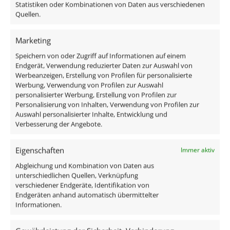
Komponenten im Lieferumfang enthalten sind:
Statistiken oder Kombinationen von Daten aus verschiedenen
Quellen.
1x Einbaurahmen Aluminium schwarz matt
Marketing
1x GU10 Keramik Spot 7W
1x GU10 Anschlusskabel
Speichern von oder Zugriff auf Informationen auf einem
Endgerät, Verwendung reduzierter Daten zur Auswahl von
Werbeanzeigen, Erstellung von Profilen für personalisierte
Technische Daten
Werbung, Verwendung von Profilen zur Auswahl
personalisierter Werbung, Erstellung von Profilen zur
Personalisierung von Inhalten, Verwendung von Profilen zur
Gesamtmaße
Auswahl personalisierter Inhalte, Entwicklung und
Verbesserung der Angebote.
82×82×70mm
Eigenschaften
Lochausschnitt Ø
Immer aktiv
Abgleichung und Kombination von Daten aus
68–78mm
unterschiedlichen Quellen, Verknüpfung
verschiedener Endgeräte, Identifikation von
Spannung (V)
Endgeräten anhand automatisch übermittelter
Informationen.
AC 230V (ohne Trafo)
Leistung (W)