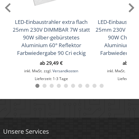
Lichtfarbtemperatur (K)
2700K (Warmweiß), 3000K (Warmweiß), 4000K
LED-Einbaustrahler extra flach
LED-Einbaustrahle
(Neutralweiß), 5000K (Tageslichtweiß)
25mm 230V DIMMBAR 7W statt
25mm 230V DIMM
90W silber-gebürstetes
90W Chrom-p
Farbwiedergabe (CRI / Ra)
Aluminium 60° Reflektor
Aluminium 60°
93
Farbwiedergabe 90 Cri eckig
Farbwiedergabe
ab
29,49
€
ab
28,
Schutzklasse (IP)
inkl. MwSt.
zzgl.
Versandkosten
inkl. MwSt.
zzgl.
V
IP20
Lieferzeit:
1-3 Tage
Lieferzeit:
1
Mittlere Lebensdauer
35.000 Std.
Schwenkbar
Ja
Unsere Services
Material