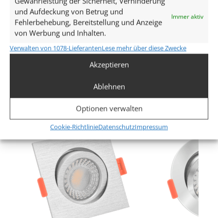
Gewährleistung der Sicherheit, Verhinderung
und Aufdeckung von Betrug und
7W
Immer aktiv
Fehlerbehebung, Bereitstellung und Anzeige
von Werbung und Inhalten.
Glühbirnenersatz
Verwalten von 1078-Lieferanten
Lese mehr über diese Zwecke
80W
Akzeptieren
Mehr anzeigen
Dimmbarkeit
Ablehnen
Ja
Ähnliche Produkte
Optionen verwalten
Abstrahlwinkel
Cookie-Richtlinie
Datenschutz
Impressum
120° Milchglas
Lichtstrom (Lumen)
500lm
,
520lm
(2700K (Warmweiß))
(3000K
,
540lm
,
560lm
(Warmweiß))
(4000K (Neutralweiß))
(5000K (Tageslichtweiß))