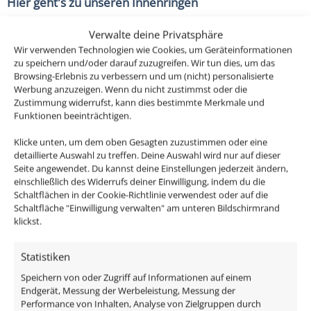
Hier geht's zu unseren Innenringen
Verwalte deine Privatsphäre
Classic-Line Forma: GU10 LED Einbaustrahler in tollen
Wir verwenden Technologien wie Cookies, um Geräteinformationen
und einzigartigen Single- & Bicolor-Designs. Hergestellt
zu speichern und/oder darauf zuzugreifen. Wir tun dies, um das
aus CNC-gefrästem Aluminium mit hochwertigem,
Browsing-Erlebnis zu verbessern und um (nicht) personalisierte
austauschbarem Leuchtmittel, Direktanschluss an
Werbung anzuzeigen. Wenn du nicht zustimmst oder die
Zustimmung widerrufst, kann dies bestimmte Merkmale und
230V – ohne Trafo.
Funktionen beeinträchtigen.
Passendes Zubehör:
Klicke unten, um dem oben Gesagten zuzustimmen oder eine
detaillierte Auswahl zu treffen. Deine Auswahl wird nur auf dieser
Seite angewendet. Du kannst deine Einstellungen jederzeit ändern,
DALI Dimmaktor
einschließlich des Widerrufs deiner Einwilligung, indem du die
Funkdimmer
Schaltflächen in der Cookie-Richtlinie verwendest oder auf die
Schaltfläche "Einwilligung verwalten" am unteren Bildschirmrand
Zigbee / Philips Hue
klickst.
Das enthaltene Leuchtmittel verfügt eine edle
Statistiken
Milchglasfront mit einem extra großen Abstrahlwinkel
Speichern von oder Zugriff auf Informationen auf einem
von 120°, ist austauschbar und ist direkt
Endgerät, Messung der Werbeleistung, Messung der
anschlussfertig an 230V, da alle benötigten
Performance von Inhalten, Analyse von Zielgruppen durch