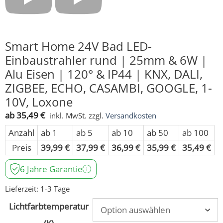
Smart Home 24V Bad LED-
Einbaustrahler rund | 25mm & 6W |
Alu Eisen | 120° & IP44 | KNX, DALI,
ZIGBEE, ECHO, CASAMBI, GOOGLE, 1-
10V, Loxone
ab
35,49
€
inkl. MwSt.
zzgl.
Versandkosten
Anzahl
ab 1
ab 5
ab 10
ab 50
ab 100
Preis
39,99
€
37,99
€
36,99
€
35,99
€
35,49
€
6 Jahre Garantie
Lieferzeit:
1-3 Tage
Lichtfarbtemperatur