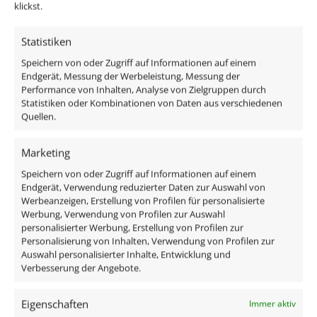
klickst.
Matter-Steuerset
DALI Dimmaktor
Statistiken
WLAN-Steuerset
Trafos
Speichern von oder Zugriff auf Informationen auf einem
Endgerät, Messung der Werbeleistung, Messung der
Passendes Funkdimmer-Set
Performance von Inhalten, Analyse von Zielgruppen durch
Philips Hue / ZigBee
Statistiken oder Kombinationen von Daten aus verschiedenen
Alexa Echo
Quellen.
Google Home
Marketing
Im Lieferumfang enthalten sind:
Speichern von oder Zugriff auf Informationen auf einem
Endgerät, Verwendung reduzierter Daten zur Auswahl von
Werbeanzeigen, Erstellung von Profilen für personalisierte
1x Forma Aqua Alu Einbaurahmen IP44 Eisen-
Werbung, Verwendung von Profilen zur Auswahl
gebürstet
personalisierter Werbung, Erstellung von Profilen zur
1x ultra flaches DC 24V Aluminium LED-Modul
Personalisierung von Inhalten, Verwendung von Profilen zur
Auswahl personalisierter Inhalte, Entwicklung und
Verbesserung der Angebote.
Eigenschaften
Immer aktiv
Technische Daten