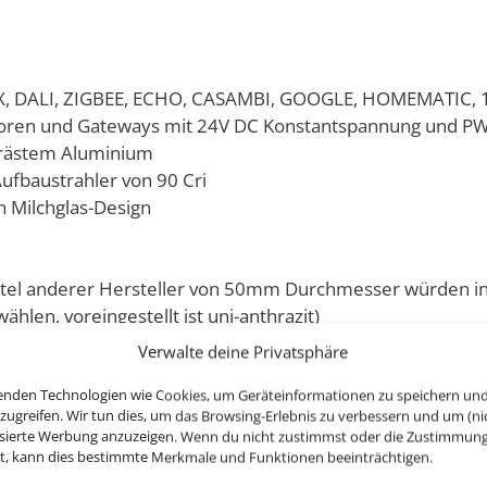
NX, DALI, ZIGBEE, ECHO, CASAMBI, GOOGLE, HOMEMATIC, 1
aktoren und Gateways mit 24V DC Konstantspannung und P
frästem Aluminium
ufbaustrahler von 90 Cri
n Milchglas-Design
ttel anderer Hersteller von 50mm Durchmesser würden in
hlen, voreingestellt ist uni-anthrazit)
Verwalte deine Privatsphäre
hon kommst du zu deinem passenden Zubehör:
enden Technologien wie Cookies, um Geräteinformationen zu speichern un
zugreifen. Wir tun dies, um das Browsing-Erlebnis zu verbessern und um (ni
isierte Werbung anzuzeigen. Wenn du nicht zustimmst oder die Zustimmun
st, kann dies bestimmte Merkmale und Funktionen beeinträchtigen.