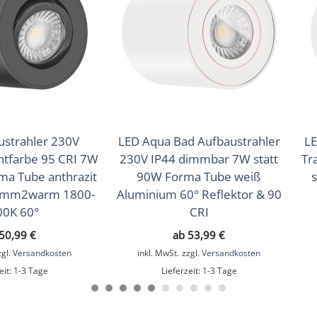
ustrahler 230V
LED Aqua Bad Aufbaustrahler
LE
htfarbe 95 CRI 7W
230V IP44 dimmbar 7W statt
Tr
ma Tube anthrazit
90W Forma Tube weiß
s
imm2warm 1800-
Aluminium 60° Reflektor & 90
00K 60°
CRI
50,99
€
ab
53,99
€
zgl.
Versandkosten
inkl. MwSt.
zzgl.
Versandkosten
eit:
1-3 Tage
Lieferzeit:
1-3 Tage
et, Chrom – poliert, Eisen – gebürstet, Gold, Schwarz, Silb