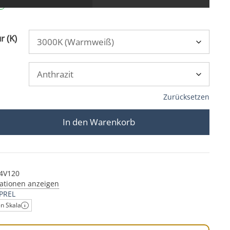
r (K)
Zurücksetzen
In den Warenkorb
ufbauleuchte | 6W & 90 CRI | anthrazit | 120° | KNX, D
4V120
ationen anzeigen
PREL
en Skala