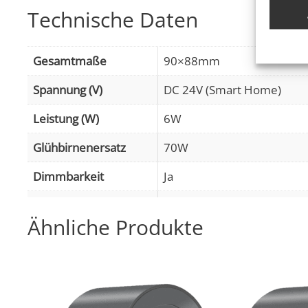
Abgleic
Technische Daten
Verknüp
anhand 
Gesamtmaße
90×88mm
Gewähr
Betrug
Spannung (V)
DC 24V (Smart Home)
Werbun
Leistung (W)
6W
Glühbirnenersatz
70W
Dimmbarkeit
Ja
Abstrahlwinkel
120° Milchglas
Ähnliche Produkte
Lichtstrom (Lumen)
350lm
,
(2700K (Warmweiß))
Lichtfarbtemperatur
2700K (Warmweiß), 3000K 
(K)