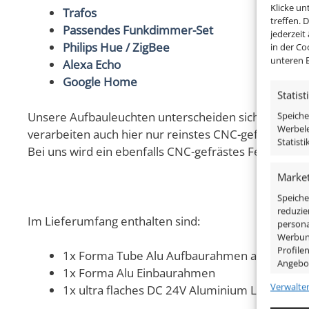
Klicke u
Trafos
treffen. 
Passendes Funkdimmer-Set
jederzeit
Philips Hue / ZigBee
in der Co
unteren B
Alexa Echo
Google Home
Statist
Unsere Aufbauleuchten unterscheiden sich nicht nur
Speiche
Werbele
verarbeiten auch hier nur reinstes CNC-gefrästes V
Statist
Bei uns wird ein ebenfalls CNC-gefrästes Feingewin
Market
Speiche
reduzie
Im Lieferumfang enthalten sind:
persona
Werbung
Profile
1x Forma Tube Alu Aufbaurahmen anthrazit m
Angebo
1x Forma Alu Einbaurahmen
Verwalte
1x ultra flaches DC 24V Aluminium LED-Modul
Eigens