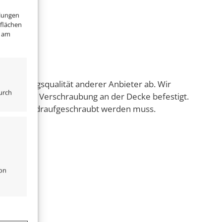
llungen
tflächen
" am
rarbeitungsqualität anderer Anbieter ab. Wir
urch
 unschönen Verschraubung an der Decke befestigt.
n nur noch draufgeschraubt werden muss.
von
er aktiv