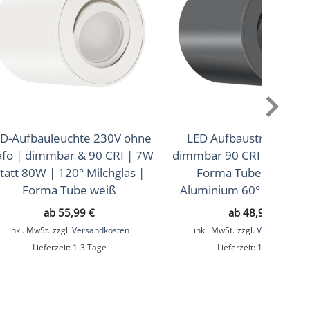
D-Aufbauleuchte 230V ohne
LED Aufbaustrahler 23
afo | dimmbar & 90 CRI | 7W
dimmbar 90 CRI 7W stat
tatt 80W | 120° Milchglas |
Forma Tube anthrazi
Forma Tube weiß
Aluminium 60° Abstrah
ab
55,99
€
ab
48,99
€
inkl. MwSt.
zzgl.
Versandkosten
inkl. MwSt.
zzgl.
Versandkoste
Lieferzeit:
1-3 Tage
Lieferzeit:
1-3 Tage
er – gebürstet, Silber – matt, Weiß