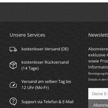
Tube-Farbe
Anthrazit
Farbkonsistenz
< 6 SDCM
Energieeffizienzklasse
G
Unsere Services
Newslett
Marke / Hersteller
Luxvenum
kostenloser Versand (DE)
Abonniere
Herstellergarantie
6 Jahre
exklusive
sowie Prod
kostenloser Rückversand
Informati
(14 Tage)
Bestätigungsli
Details in den
Versand am selben Tag bis
12 Uhr (Mo-Fr)
Support via Telefon & E-Mail
Abonni