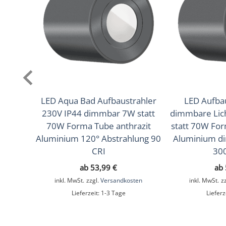
Farbwiedergabe (CRI /
90
Ra)
Schutzklasse (IP)
IP20
Mittlere Lebensdauer
35.000 Std.
Schwenkbar
Ja
Material
Aluminium
LED Aqua Bad Aufbaustrahler
LED Aufba
230V IP44 dimmbar 7W statt
dimmbare Lic
Sockel
Ultraflach
70W Forma Tube anthrazit
statt 70W For
Aluminium 120° Abstrahlung 90
Aluminium d
Form
Rund
CRI
30
Schaltzyklen
> 15.000
ab
53,99
€
ab
inkl. MwSt.
zzgl.
Versandkosten
inkl. MwSt.
z
Anlaufzeit
< 1,00 Sek.
Lieferzeit:
1-3 Tage
Lieferz
Zündzeit
< 0,5 Sek.
Farbe
Anthrazit, Bronze – gebürst