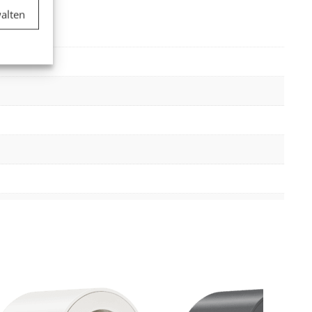
alten
er aktiv