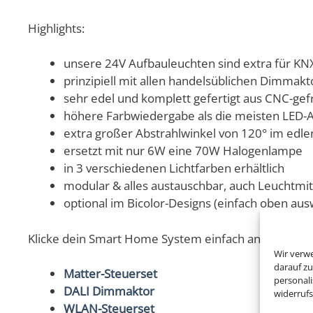
Highlights:
unsere 24V Aufbauleuchten sind extra für K
prinzipiell mit allen handelsüblichen Dimm
sehr edel und komplett gefertigt aus CNC-ge
höhere Farbwiedergabe als die meisten LED-A
extra großer Abstrahlwinkel von 120° im edle
ersetzt mit nur 6W eine 70W Halogenlampe
in 3 verschiedenen Lichtfarben erhältlich
modular & alles austauschbar, auch Leuchtmi
optional im Bicolor-Designs (einfach oben auswä
Klicke dein Smart Home System einfach an und sc
Wir verw
darauf zu
Matter-Steuerset
personal
DALI Dimmaktor
widerruf
WLAN-Steuerset