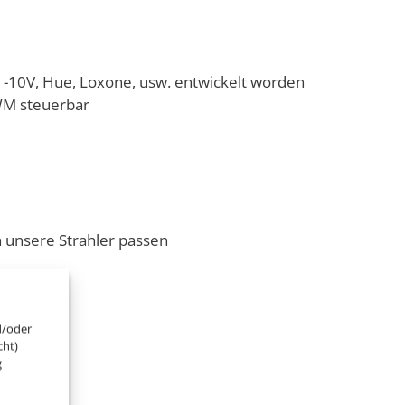
-10V, Hue, Loxone, usw. entwickelt worden
WM steuerbar
 unsere Strahler passen
d/oder
cht)
g