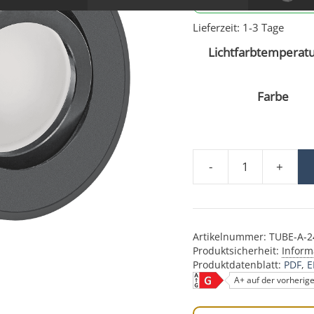
Lieferzeit:
1-3 Tage
Lichtfarbtemperatu
Farbe
-
+
Smart Home 24V LED-A
Artikelnummer:
TUBE-A-2
Produktsicherheit:
Inform
Produktdatenblatt:
PDF
E
A+ auf der vorherig