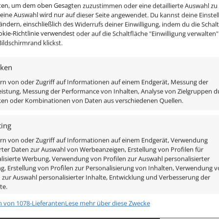
nten, um dem oben Gesagten zuzustimmen oder eine detaillierte Auswahl zu
Deine Auswahl wird nur auf dieser Seite angewendet. Du kannst deine Einste
 ändern, einschließlich des Widerrufs deiner Einwilligung, indem du die Schal
okie-Richtlinie verwendest oder auf die Schaltfläche "Einwilligung verwalten
ildschirmrand klickst.
iken
 im Design, sondern heben sich auch erheblich von der Ve
rn von oder Zugriff auf Informationen auf einem Endgerät, Messung der
istung, Messung der Performance von Inhalten, Analyse von Zielgruppen d
oll-Aluminium, die Strahler werden zudem nicht mit einer
iken oder Kombinationen von Daten aus verschiedenen Quellen.
de an der Decke befestigt, so das der Aufbaustrahler dan
ing
rn von oder Zugriff auf Informationen auf einem Endgerät, Verwendung
rter Daten zur Auswahl von Werbeanzeigen, Erstellung von Profilen für
lisierte Werbung, Verwendung von Profilen zur Auswahl personalisierter
, Erstellung von Profilen zur Personalisierung von Inhalten, Verwendung 
n zur Auswahl personalisierter Inhalte, Entwicklung und Verbesserung der
att
te.
n von 1078-Lieferanten
Lese mehr über diese Zwecke
chaften
Imm