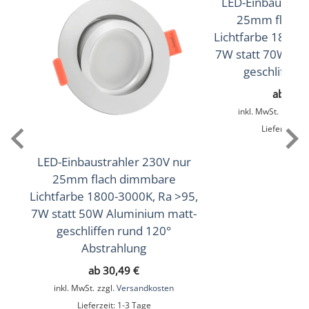
LED-Einbaustrah
350lm
,
360lm
(2700K (Warmweiß))
(3000K
25mm flach 
,
390lm
(Warmweiß))
(4000K (Neutralweiß))
Lichtfarbe 1800-
7W statt 70W Al
Lichtfarbtemperatur (K)
geschliffen 
2700K (Warmweiß), 3000K (Warmweiß), 4000K
ab
31,
(Neutralweiß)
inkl. MwSt.
zzgl.
V
Lieferzeit:
1
Farbwiedergabe (CRI / Ra)
90
LED-Einbaustrahler 230V nur
25mm flach dimmbare
Schutzklasse (IP)
Lichtfarbe 1800-3000K, Ra >95,
IP44
7W statt 50W Aluminium matt-
geschliffen rund 120°
Mittlere Lebensdauer
Abstrahlung
35.000 Std.
ab
30,49
€
inkl. MwSt.
zzgl.
Versandkosten
Schwenkbar
Lieferzeit:
1-3 Tage