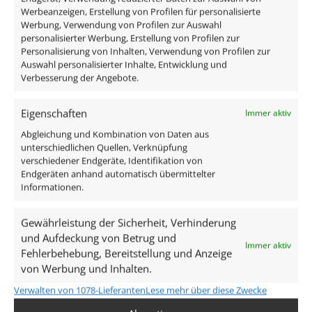
der Decke befestigt, so das der Aufbaustrahler dann
Werbeanzeigen, Erstellung von Profilen für personalisierte
Werbung, Verwendung von Profilen zur Auswahl
nur noch draufgeschraubt werden muss.
personalisierter Werbung, Erstellung von Profilen zur
Personalisierung von Inhalten, Verwendung von Profilen zur
Auswahl personalisierter Inhalte, Entwicklung und
Verbesserung der Angebote.
Im Lieferumfang enthalten sind:
Eigenschaften
Immer aktiv
Abgleichung und Kombination von Daten aus
1x Forma Tube Alu Aufbaurahmen anthrazit
unterschiedlichen Quellen, Verknüpfung
matt
verschiedener Endgeräte, Identifikation von
1x Forma Aqua Alu Einbaurahmen IP44
Endgeräten anhand automatisch übermittelter
1x ultra flaches DC 24V Aluminium LED-Modul
Informationen.
Technische Daten
Gewährleistung der Sicherheit, Verhinderung
und Aufdeckung von Betrug und
Immer aktiv
Fehlerbehebung, Bereitstellung und Anzeige
Gesamtmaße
von Werbung und Inhalten.
90×88mm
Verwalten von 1078-Lieferanten
Lese mehr über diese Zwecke