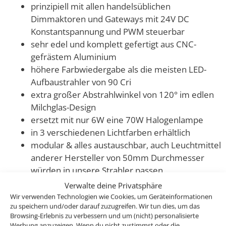
prinzipiell mit allen handelsüblichen
Dimmaktoren und Gateways mit 24V DC
Konstantspannung und PWM steuerbar
sehr edel und komplett gefertigt aus CNC-
gefrästem Aluminium
höhere Farbwiedergabe als die meisten LED-
Aufbaustrahler von 90 Cri
extra großer Abstrahlwinkel von 120° im edlen
Milchglas-Design
ersetzt mit nur 6W eine 70W Halogenlampe
in 3 verschiedenen Lichtfarben erhältlich
modular & alles austauschbar, auch Leuchtmittel
anderer Hersteller von 50mm Durchmesser
würden in unsere Strahler passen
optional in Bicolor-Designs erhältlich (einfach
Verwalte deine Privatsphäre
oben auswählen, voreingestellt ist uni-anthrazit)
Wir verwenden Technologien wie Cookies, um Geräteinformationen
zu speichern und/oder darauf zuzugreifen. Wir tun dies, um das
Browsing-Erlebnis zu verbessern und um (nicht) personalisierte
Klicke dein Smart Home System einfach an und schon
Werbung anzuzeigen. Wenn du nicht zustimmst oder die