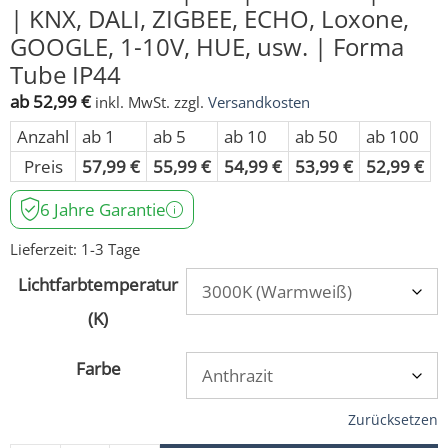
| KNX, DALI, ZIGBEE, ECHO, Loxone,
GOOGLE, 1-10V, HUE, usw. | Forma
Tube IP44
ab
52,99
€
inkl. MwSt.
zzgl.
Versandkosten
Anzahl
ab 1
ab 5
ab 10
ab 50
ab 100
Preis
57,99
€
55,99
€
54,99
€
53,99
€
52,99
€
6 Jahre Garantie
Lieferzeit:
1-3 Tage
Lichtfarbtemperatur
(K)
Farbe
Zurücksetzen