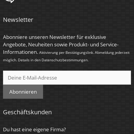
Zündzeit
Newsletter
< 0,5 Sek.
Farbe
Abonniere unseren Newsletter für exklusive
Anthrazit, Chrom – poliert, Eisen – gebürstet,
Angebote, Neuheiten sowie Produkt- und Service-
Schwarz, Silber – gebürstet, Silber – matt, Weiß
Informationen.
Aktivierung per Bestätigungslink. Abmeldung jederzeit
möglich. Details in den
Datenschutzbestimmungen
.
Tube-Farbe
Anthrazit
Farbkonsistenz
Abonnieren
< 6 SDCM
Energieeffizienzklasse
Geschäftskunden
G
Du hast eine eigene Firma?
Marke / Hersteller