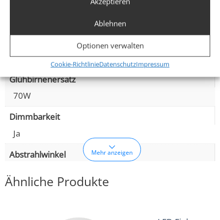
Akzeptieren
Spannung (V)
DC 24V (Smart Home)
Ablehnen
Leistung (W)
Optionen verwalten
6W
Cookie-Richtlinie
Datenschutz
Impressum
Glühbirnenersatz
70W
Dimmbarkeit
Ja
Mehr anzeigen
Abstrahlwinkel
Ähnliche Produkte
120° Milchglas
Lichtstrom (Lumen)