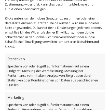
kommst du zu deinem passenden Zubehör:
Zustimmung widerrufst, kann dies bestimmte Merkmale und
Funktionen beeinträchtigen.
Matter-Steuerset
Klicke unten, um dem oben Gesagten zuzustimmen oder eine
DALI Dimmaktor
detaillierte Auswahl zu treffen. Deine Auswahl wird nur auf dieser
Seite angewendet. Du kannst deine Einstellungen jederzeit ändern,
WLAN-Steuerset
einschließlich des Widerrufs deiner Einwilligung, indem du die
Trafos
Schaltflächen in der Cookie-Richtlinie verwendest oder auf die
Passendes Funkdimmer-Set
Schaltfläche "Einwilligung verwalten" am unteren Bildschirmrand
Philips Hue / ZigBee
klickst.
Alexa Echo
Statistiken
Google Home
Speichern von oder Zugriff auf Informationen auf einem
Endgerät, Messung der Werbeleistung, Messung der
Unsere Bad Aufbauleuchten unterscheiden sich nicht
Performance von Inhalten, Analyse von Zielgruppen durch
nur im Design, sondern heben sich auch erheblich von
Statistiken oder Kombinationen von Daten aus verschiedenen
der Verarbeitungsqualität anderer Anbieter ab. Wir
Quellen.
verarbeiten auch hier nur reinstes CNC-gefrästes Voll-
Aluminium, die Strahler werden zudem nicht mit einer
Marketing
unschönen Verschraubung an der Decke befestigt. Bei
Speichern von oder Zugriff auf Informationen auf einem
uns wird ein ebenfalls CNC-gefrästes Feingewinde an
Endgerät, Verwendung reduzierter Daten zur Auswahl von