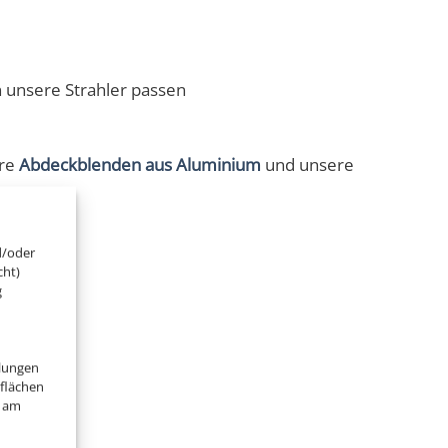
 unsere Strahler passen
ere
Abdeckblenden aus Aluminium
und unsere
d/oder
cht)
g
llungen
tflächen
" am