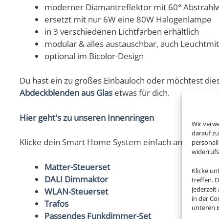
moderner Diamantreflektor mit 60° Abstrahl
ersetzt mit nur 6W eine 80W Halogenlampe
in 3 verschiedenen Lichtfarben erhältlich
modular & alles austauschbar, auch Leuchtmi
optional im Bicolor-Design
Du hast ein zu großes Einbauloch oder möchtest di
Abdeckblenden aus Glas
etwas für dich.
Hier geht's zu unseren Innenringen
Wir verw
darauf zu
Klicke dein Smart Home System einfach an und sc
personal
widerruf
Matter-Steuerset
Klicke u
DALI Dimmaktor
treffen. 
jederzeit
WLAN-Steuerset
in der Co
Trafos
unteren B
Passendes Funkdimmer-Set