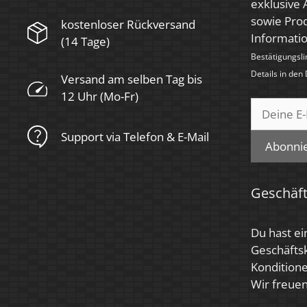
exklusive
Für Möbeleinbau
sowie Prod
kostenloser Rückversand
Ja
geeignet
Informati
(14 Tage)
Bestätigungsli
Details in den
Versand am selben Tag bis
12 Uhr (Mo-Fr)
Support via Telefon & E-Mail
Abonni
Geschäf
Du hast ei
Geschäfts
Konditione
Wir freuen