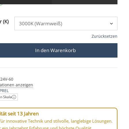
 (K)
Zurücksetzen
In den Warenkorb
inbaustrahler rund | 25mm & 6W | Alu Chrom | 60° | 
24V-60
ationen anzeigen
PREL
en Skala
tät seit 13 Jahren
ür innovative Technik und stilvolle, langlebige Lösungen.
r ein Jahrzehnt Erfahrung und höchste Qualität.