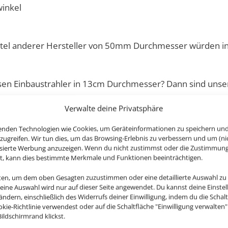
winkel
ttel anderer Hersteller von 50mm Durchmesser würden in
esen Einbaustrahler in 13cm Durchmesser? Dann sind uns
Verwalte deine Privatsphäre
enden Technologien wie Cookies, um Geräteinformationen zu speichern un
zugreifen. Wir tun dies, um das Browsing-Erlebnis zu verbessern und um (ni
hon kommst du zu deinem passenden Zubehör:
isierte Werbung anzuzeigen. Wenn du nicht zustimmst oder die Zustimmun
st, kann dies bestimmte Merkmale und Funktionen beeinträchtigen.
nten, um dem oben Gesagten zuzustimmen oder eine detaillierte Auswahl zu
Deine Auswahl wird nur auf dieser Seite angewendet. Du kannst deine Einste
 ändern, einschließlich des Widerrufs deiner Einwilligung, indem du die Schal
okie-Richtlinie verwendest oder auf die Schaltfläche "Einwilligung verwalten
ildschirmrand klickst.