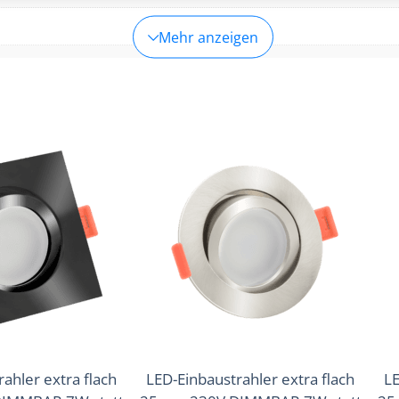
 und Fehlerbehebung, Bereitstellung und Anzeige von
Imm
g und Inhalten.
Mehr anzeigen
460lm
,
490lm
(3000K (Warmweiß))
(4000K (Neutralweiß))
(Warmweiß), 4000K (Neutralweiß)
ahler extra flach
LED-Einbaustrahler extra flach
LE