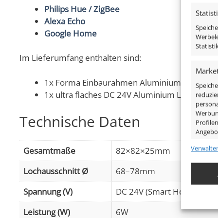
Philips Hue / ZigBee
Statist
Alexa Echo
Speiche
Google Home
Werbele
Statist
Im Lieferumfang enthalten sind:
Market
1x Forma Einbaurahmen Aluminium chrom-po
Speiche
1x ultra flaches DC 24V Aluminium LED-Modul
reduzie
persona
Werbung
Technische Daten
Profile
Angebo
Verwalte
Gesamtmaße
82×82×25mm
Eigens
Lochausschnitt Ø
68–78mm
Abgleic
Verknüp
anhand 
Spannung (V)
DC 24V (Smart Home)
Leistung (W)
6W
Gewähr