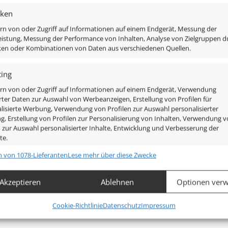
iken
rn von oder Zugriff auf Informationen auf einem Endgerät, Messung der
istung, Messung der Performance von Inhalten, Analyse von Zielgruppen d
iken oder Kombinationen von Daten aus verschiedenen Quellen.
ing
liert
rn von oder Zugriff auf Informationen auf einem Endgerät, Verwendung
rter Daten zur Auswahl von Werbeanzeigen, Erstellung von Profilen für
lisierte Werbung, Verwendung von Profilen zur Auswahl personalisierter
, Erstellung von Profilen zur Personalisierung von Inhalten, Verwendung 
n zur Auswahl personalisierter Inhalte, Entwicklung und Verbesserung der
te.
n von 1078-Lieferanten
Lese mehr über diese Zwecke
chaften
Imm
hung und Kombination von Daten aus unterschiedlichen Quellen,
Akzeptieren
Ablehnen
Optionen verw
fung verschiedener Endgeräte, Identifikation von Endgeräten
automatisch übermittelter Informationen.
Cookie-Richtlinie
Datenschutz
Impressum
leistung der Sicherheit, Verhinderung und Aufdeckung von