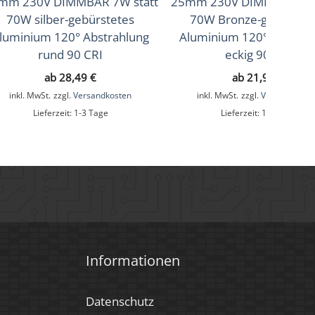
mm 230V DIMMBAR 7W statt
25mm 230V DIMMBAR 7W 
70W silber-gebürstetes
70W Bronze-gebürstet
luminium 120° Abstrahlung
Aluminium 120° Abstrah
rund 90 CRI
eckig 90 CRI
ab
28,49
€
ab
21,99
€
inkl. MwSt.
zzgl.
Versandkosten
inkl. MwSt.
zzgl.
Versandkoste
Lieferzeit:
1-3 Tage
Lieferzeit:
1-3 Tage
Informationen
Datenschutz