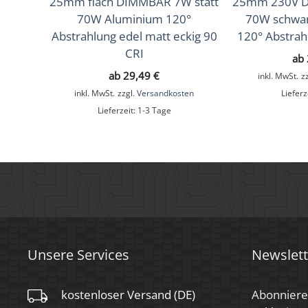
25mm flach DIMMBAR 7W statt
25mm 230V D
Material
Aluminium
70W Aluminium 120°
70W schwa
Sockel
Ultraflach
Abstrahlung edel matt eckig 90
120° Abstrah
CRI
ab
Form
Rund
ab
29,49
€
inkl. MwSt.
z
Schaltzyklen
> 15.000
inkl. MwSt.
zzgl.
Versandkosten
Lieferz
Lieferzeit:
1-3 Tage
Anlaufzeit
< 1,00 Sek.
Zündzeit
< 0,5 Sek.
Farbe
Chrom – poliert
Farbkonsistenz
< 6 SDCM
Energieeffizienzklasse
F, G
Unsere Services
Newslett
Marke / Hersteller
Luxvenum
kostenloser Versand (DE)
Abonniere
Herstellergarantie
6 Jahre