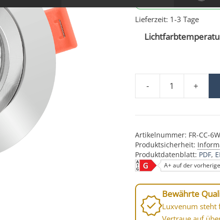
Lieferzeit:
1-3 Tage
Lichtfarbtemperatur
-
+
Smart Home 24V LED-E
Artikelnummer:
FR-CC-6W
Produktsicherheit:
Inform
Produktdatenblatt:
PDF
E
A+ auf der vorherig
Bewährte Quali
Luxvenum steht f
Vertraue auf übe