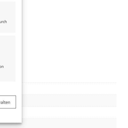
urch
von
er aktiv
alten