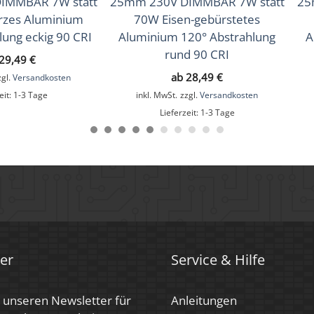
IMMBAR 7W statt
25mm 230V DIMMBAR 7W statt
25
rzes Aluminium
70W Eisen-gebürstetes
lung eckig 90 CRI
Aluminium 120° Abstrahlung
A
rund 90 CRI
29,49
€
ab
28,49
€
zgl.
Versandkosten
eit:
1-3 Tage
inkl. MwSt.
zzgl.
Versandkosten
Lieferzeit:
1-3 Tage
er
Service & Hilfe
 unseren Newsletter für
Anleitungen